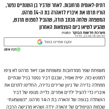
דתית-לאומית מרחובות. לאחר שדביר בן השנתיים נפטר,
הוריו תרמו את איבריו לזאהרה בת ה-14 מרהט.
המשפחה שלחה מכתב תודה, שהוביל למפגש מרגש,
שהגיע לשיאו ביום העצמאות האחרון
מערכת חדשות הבוקר
mako
פורסם:
22.04.18, 13:55
עקבו אחרינו בגוגל
נתקלנו בבעיה
דברו איתנו
נסה שוב
משפחת שפר ממרחובות ומשפחת אבו זיאד מרהט לא ציפו
למפגש כזה. יפית ואמיר, שבנם דביר נפטר בגיל שנתיים
ממחלה נדירה של ניוון שרירים נדירה, החליטו לתרום את
איבריו כדי להציל ילדים אחרים. כלייה מגופו של דביר
הושתלה בגופה של זהארה בת ה-14 מרהט. "כששמעתי
שכמות הטיפולים של זהארה ירדה ושהיא מרגישה הרבה