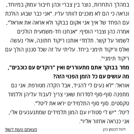
נתקלנו בבעיה
במהלך התחרות, נוצר בין צברי וכהן חיבור עמוק במיוחד,
נסה שוב
ונראה כי הם לא מוכנים לוותר עליו. "אני כבר שבוע הולכת
עם הפחד של איך אני אקום בבוקר ולא אראה את אוראל",
אמרה כהן וצברי הוסיף: "אנחנו חד-משמעית הולכים
לשמור על קשר. תלמדי אותנו ריקוד חתונה, אולי נעשה
ואלס וריקוד תימני ביחד. עליתי על זה שכל סגנון הולך עם
ריקוד תימני".
מחר בבוקר אתם מתעוררים ואין "רוקדים עם כוכבים",
מה עושים עם כל הזמן הפנוי הזה?
אוראל: "לא נעים לי להגיד, אבל הקלה מטורפת. אני גם
מתפנה סוף-סוף לסדרות שאני צריך לעבוד עליהן וללמוד
טקסטים. סוף סוף התלמידים יראו את ליטל".
ליטל: "יש לי סטודיו עם המון תלמידים שמתגעגעים אלי,
אני כנראה אחזור אליו".
מצאתם טעות לשון?
ליטל לכטמן כהן