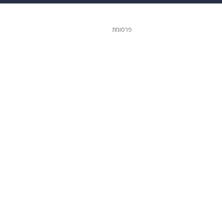
ופנה
דיגיטל
פרסומת