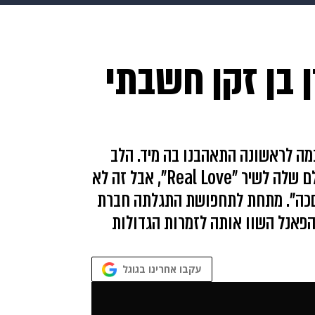
בריאות
HIX
ספורט
כסף
הורים
עיצוב הבית
א
 בן זקן חשבתי
שים
מתכונים
פרויקטים מיוחדים
מה לראשונה התאהבנו בה מיד. הלב
שלנו נמס לגמרי אמש (שלישי) מהביצוע המושלם שלה לשיר "Real Love", אבל זה לא
מסכה". מתחת לתחפושת התגלתה חברת
פאנל השוו אותה לזמרות הגדולות
עקבו אחרינו בגוגל