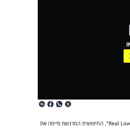
ה
אחרי ששרפה את הבמה עם ביצוע היסטרי ללהיט "Real Love", החיפושית המרגשת סיימה את