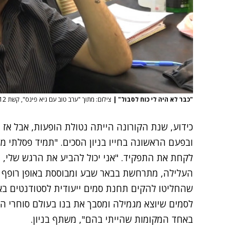
"כבר לא היה לי כוח לסבול"
|
צילום: מתוך "ערב טוב עם גיא פינס", קשת 12
כידוע, שנת הקורונה הייתה נטולת הופעות, אבל א
ובפעם הראשונה בחייו בניון הסכים. "תמיד פסלתי מ
לקחת את התפקיד. "אני יכול להביע את הרגש שלי, ז
העלילה, מתרחשת בבאר שבע ומבוססת באופן רופף ע
שהחליטו להקים תחנת סמים ייעודית לסטודנטים באוניב
לסמים שיוצא מגמילה ומסבך את בנו בעולם סוחרי הסמ
באחד המקומות שהייתי בהם", משתף בניון.