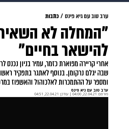
מוזיקה
תרבות
צבא וביטחון
ערב טוב עם גיא פינס
כתבות
"המחלה לא השאירה 
דיגיטל
גאווה
ויוה
משפט
להישאר בחיים"‎
אחרי קריירה מפוארת כזמר, עמיר בניון נכנס
שבה יגלם נרקומן. בנוסף לאתגר בתפקיד ראשו
ומספר על ההתמכרות לאלכוהול והאשפוז במרכ
ערב טוב עם גיא פינס
פורסם:
22.04.21, 04:00
|
עודכן:
22.04.21, 04:51