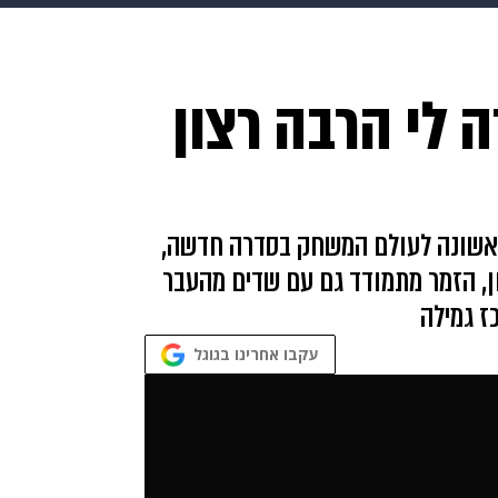
makoZ
בריאות
HIX
ספורט
כסף
הורים
עיצוב
לי הרבה רצון
תשעה חודשים
מתכונים
פרויקטים מיוחדים
 לראשונה לעולם המשחק בסדרה חדשה,
ן, הזמר מתמודד גם עם שדים מהעבר
ז גמילה
עקבו אחרינו בגוגל