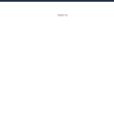
 הבית
אופנה
פרסומת