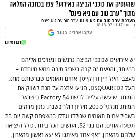
שהעסיק את כוכבי הביצה באירוע? צפו בכתבה המלאה
מתוך "ערב טוב עם גיא פינס"
מערכת ערב טוב עם גיא פינס
ערב טוב עם גיא פינס
פורסם:
07.11.17, 18:18
עקבו אחרינו בגוגל
נתקלנו בבעיה
דברו איתנו
נסה שוב
יש אירועים שכוכבי הביצה נרגשים ונערכים אליהם
במיוחד, והפעם זה קרה בשביל סיבה ממש מיוחדת –
מעצבי העל דין ודן קייטן, אחים תאומים שברשותם מותג
העל DSQUARED2, הגיעו ארצה על מנת לשווק את
המותג, שיעשה עלייה לרשת Factory 54 בישראל.
המותג מגלגל כ-200 מיליון דולר בשנה, נתון מדהים
בשביל אחים תאומים שנולדו וגדלו במשפחת קשת יום בת
תשעה אחים. הם בני 52, ועושים הכל ביחד, כולל היציאה
שלהם מהארון: "אף אחד מאיתנו לא יצא ראשון מהארון,