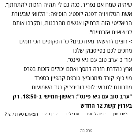
שיהיה שמח אם נפריד, ככה גם לי תהיה הזכות להתחתן".
אשת הטלוויזיה דפנה לוסטיג הוסיפה: "הלוואי שבעזרת
הריאליטי הזה תרחיקו אנשים מהרבנות, ותקרבו אותם
לנישואים אזרחיים".
> רוצים להישאר מעודכנים? כל הסקופים הכי חמים
מחכים לכם בפייסבוק שלנו
עוד ב
"ערב טוב עם גיא פינס"
:
ארץ נהדרת חזרה למסך ואתם יכולים לזכות בפרס
מוי כיף: קורל סימנוביץ' גורפת קמפיין בספרד
מתכוונת לתבוע: לוסי דובינצ'יק נגד השמועות
"ערב טוב עם גיא פינס": ראשון-חמישי ב-18:50. רק
בערוץ קשת 12 החדש
מצאתם טעות לשון?
גלית גוטמן
דפנה לוסטיג
עברי לידר
קורין גדעון
פרסומת