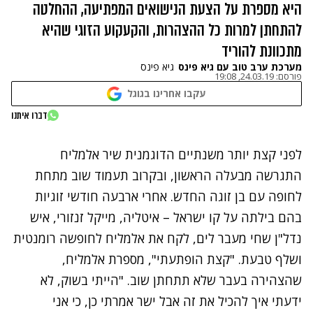
היא מספרת על הצעת הנישואים המפתיעה, ההחלטה
להתחתן למרות כל ההצהרות, והקעקוע הזוגי שהיא
מתכוונת להוריד
מערכת ערב טוב עם גיא פינס
גיא פינס
פורסם:
24.03.19, 19:08
עקבו אחרינו בגוגל
נתקלנו בבעיה
דברו איתנו
נסה שוב
לפני קצת יותר משנתיים הדוגמנית שיר אלמליח
התגרשה מבעלה הראשון, ובקרוב תעמוד שוב מתחת
לחופה עם בן זוגה החדש. אחרי ארבעה חודשי זוגיות
בהם בילתה על קו ישראל – איטליה, מייקל זנזורי, איש
נדל"ן שחי מעבר לים, לקח את אלמליח לחופשה רומנטית
ושלף טבעת. "קצת הופתעתי", מספרת אלמליח,
שהצהירה בעבר שלא תתחתן שוב. "הייתי בשוק, לא
ידעתי איך להכיל את זה אבל ישר אמרתי כן, כי אני