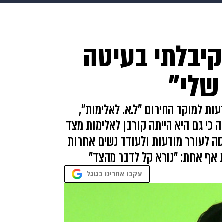
בריאות
HIX
ספורט
כסף
הורים
עיצוב הבית
א
קיבלתי בעיטה
שים
מתכונים
פרויקטים מיוחדים
שלי"
עות למוקד החירום "ל.א. לאלימות",
כי גם היא הייתה קורבן לאלימות מצד
אז בגיל 19. כעת היא מנסה לעורר מודעות ולעודד נשים אחרות
 אף אחת: "נורא קל לדבר מהצד"
עקבו אחרינו בגוגל