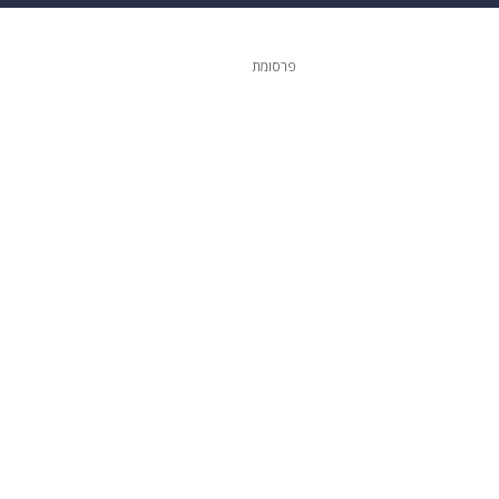
ופנה
דיגיטל
פרסומת