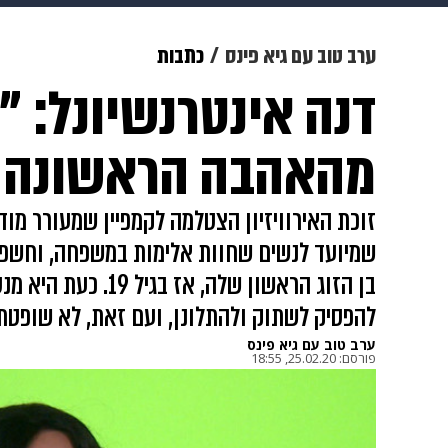
תרבות
צבא וביטחון
makoZ
ערב טוב עם גיא פינס
כתבות
דנה אינטרנשיונל: "
גאווה
ויוה
משפט
תשעה חוד
מהאהבה הראשונה 
זוכת האירוויזיון הצטלמה לקמפיין שמעורר מוד
שמיועד לנשים שחוות אלימות במשפחה, וחשפה 
בן הזוג הראשון שלה, 
להפסיק לשתוק ולהתלונן, ועם זאת, לא שופטת
ערב טוב עם גיא פינס
פורסם:
25.02.20, 18:55