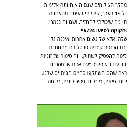
במהלך הצילומים שגם היא חוותה אלימות
מצד בן זוגה בצעירותה, עוד לפני הפרסום. "הייתי בגיל 19 בערך, קיבלתי בעיטה מהאהבה
י מה שיכולתי להחזיר, ושם זה נגמר".
ה לסיוע: 6724*
לה, אלא של נשים אחרות. אינגה גל
 של חברת הכנסת קסניה סבטלובה מהמחנה
ליטה להפסיק לשתוק. "זה סיפור של זוגיות
וב עם גיא פינס, "עם אדם שבמסגרת
ראה שהם השתקפו בחיים הביתיים שלנו,
ית, פיזית, כלכלית, פסיכולוגית, כל מה