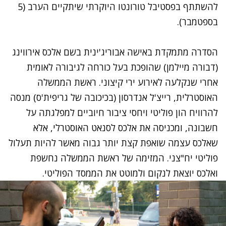
להשתתף בפסטיבל טורונטו היוקרתי שיתקיים הערב (5
בספטמבר).
נתקלנו בבעיה
הסדרה מתמקדת באישה אבוריג'ינית בשם אלכס אירווינג
נסה שוב
(דבורה מיילמן) שהופכת בעל כורחה לגיבורה לאומית
אחרי שנקלעה לאירוע ירי קיצוני. ראשת הממשלה
האוסטרלית, רייצ'ל אנדרסון (בכיכובה של גריפית'ס) מנסה
להרוויח הון פוליטי ויחסי ציבור חיוביים למפלגתה על
חשבונה, ומכניסה את אלכס לסנאט האוסטרלי, אלא
שאלכס עצמה שואפת קצת יותר גבוה מאשר להיות תעלול
פוליטי יח"צני. המזימה של ראשת הממשלה נחשפת
ואלכס יוצאת לנקום ולמוטט את הממסד הפוליטי.