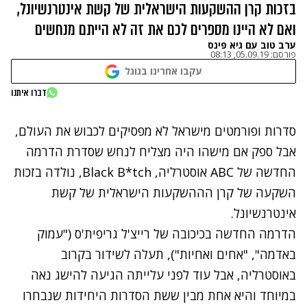
בזכות קרן ההשקעות הישראלית של קשת אינטרנשיונל,
ואם לא היינו מספרים לכם את זה לא הייתם מנחשים
ערב טוב עם גיא פינס
פורסם:
05.09.19, 08:13
עקבו אחרינו בגוגל
נתקלנו בבעיה
דברו איתנו
נסה שוב
סדרות ופורמטים מישראל לא מפסיקים לכבוש את העולם,
אבל ספק אם מישהו היה מצליח לנחש שסדרת הדרמה
החדשה של ABC אוסטרליה, Black B*tch, נולדה בזכות
השקעה של קרן הההשקעות הישראלית של קשת
אינטרנשיונל.
הדרמה החדשה בכיכובה של רייצ'ל גריפית'ס ("עמוק
באדמה", "אחים ואחיות"), תעלה לשידור בקרוב
באוסטרליה, אבל עוד לפני עלייתה הגיעה להישג נאה
במיוחד והיא אחת מבין ששת הסדרות היחידות שנבחרו