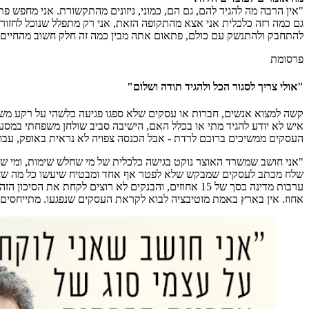
"אין הרבה מה להגיד להם, גם הם, כמוני, ניזונים מהתקשורת. אני מחפש פ
גם כמה רזה כלכלית אני אצא מהתקופה הזאת, אני רק מתפלל שנוכל לחזור 
להתחבק ולהתנשק עם כולם, פתאום אתה מבין כמה זה חלק חשוב מהחיים ש
פרסומת
"אולי צריך לסגור הכל ולהגיד תודה ושלום"
קשה למצוא אנשים, חברות או עסקים שלא ספגו פגיעה כלשהי על רקע משב
איש לא יודע להגיד מתי או בכלל האם, הישיבה סביב שולחן משפחתי במסעד
העסקים ממשיכים ברובם לרדת - אבל הכנסה צפויה לא נראית באופק, עבו
"אני חושב שמשרד האוצר נוקט בגישה כלכלית של מי שחלש שימות, ומי שחז
שלח מכתב לעסקים שמבקש שלא לפטר אף אחד ומבטיח שיעשו כל מה שצריך 
אחוז. אין בארץ באמת מוטיבציה לבוא לקראת העסקים שנפגעו. מתייחסים ל