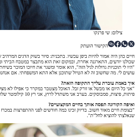
צילום: שי פרנקו
הקישור הועתק
חיים כהן היה אמור להיות ביפן עכשיו. בתכנית: סיור בשוק הדגים המרהיב
שכולנו יודעים, התארגנה אחרת, ובמקום זאת הוא מתבצר במטבח הביתי ומ
"היו לי תוכניות גדולות לגיל הזה", הוא אומר ומשגר את חיוכו המוכר בשיח
עושים לי. מה שחשוב זה לא הטיול שתוכנן אלא התא המשפחתי. אם אנחנו 
איך באמת עוברת עלייך התקופה הזאת?
"אני כל היום או מבשל או זורק זבל. האוכל מצטבר במקרר כי אפילו לא מצ
פיתות, פיצות, סמבוסקים. בערב אני משתדל לרוץ, אני רץ 10 קילומטר שלוש ארבע פעמים בשבוע, וזה עושה לי מאוד טוב. וזהו, אחר כך יושבים בחוץ ומקשקשים".
ואיפה הקורונה תפסה אותך בחיים המקצועיים?
שנאלצתי להוציא לחל"ת".