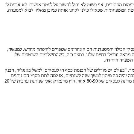
ינימום מפוטרים, אני פשוט לא יכול לחשוב על לפטר אנשים. לא אכפת לי
ת המשפחתיות שכאילו כולנו לקחנו אותה כמובן מאליו. לבוא למסעדה,
סקי הבילוי והמסעדנות הם האחרונים שצפויים להיפתח מחדש. למעשה,
ות מראה נורמלי בחיים שלנו. במצב כזה, כשהתשלומים השוטפים של
השפויה היחידה.
מר. "בעולם יש מודלים של הכנסת כסף חי לעסקים, למשל באנגליה, הבנק
 יהיה פה מיתון למשך שנה לשנתיים, אז למה לתת כסף? הם נותנים
ערבות מדינה בסך של 15 אחוזים, והבנקים לא רוצים לקחת את הסיכון הזה כי הם עסק כלכלי ואי אפשר להאשים אותם. כל יתר המדינות נותנות ערבות מדינה לעסקים של 80-90 אחוז, חוץ מדנמרק אולי שנותנת ערבות של 20