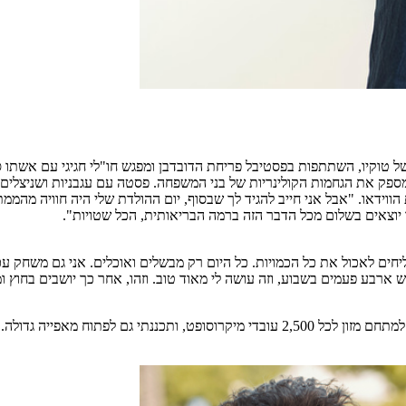
 של טוקיו, השתתפות בפסטיבל פריחת הדובדבן ומפגש חו"לי חגיגי עם אשתו ס
ספק את הגחמות הקולינריות של בני המשפחה. פסטה עם עגבניות ושניצלים
ת הווידאו. "אבל אני חייב להגיד לך שבסוף, יום ההולדת שלי היה חוויה מהמ
יוצאים בשלום מכל הדבר הזה ברמה הבריאותית, הכל שטויות".
ליחים לאכול את כל הכמויות. כל היום רק מבשלים ואוכלים. אני גם משחק 
"בצומת חיים מאוד חשוב. בדיוק זכינו כמה חודשים לפני ההתפרצות במכרז למתחם מזון לכל 00