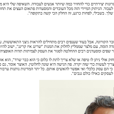
תרונות יצירתיים כדי להחזיר כמה שיותר אנשים לעבודה. השאיפה שלי היא מ
לעבוד. הניתוק המיידי הזה מכל העובדים והמסעדות פתאום העצים את תחוש
לך. בשבילי, לפחות כרגע, זה החלק הכי קשה בתקופה".
ר הקורונה, אבל בעוד שענפים רבים מתחילים להראות ניצני התאוששות, ע
ה הומה, עם מלצר שממליץ לחלוק את המנות "שרינג איז קרינג", ישוב להי
ר שפים ומסעדנים רבים ההחלטה לסגור את העסק לצמיתות תהיה האופציה 
ק אולי ניתן לו טיפה או שלא צריך לתת לו כלום כי הוא כבר שרד", הוא או
לעשות כדי שזה יקרה. פה הגישה היא שונה לחלוטין. האוצר אומר, גם ככה
עסקים כאילו כולם גנבים".