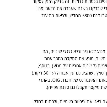
ים בכמויות גדולות, זה בדיוק הזמן לסקור
רי שבדקנו בשנה שעברה את ה
דאבו פרו
ויצאנו מרוצים, היינו סקרנים לבדוק את המאסטרו דגם 5800 החדש, ולראות מה עוד
ו עם מנוע ללא גיר וללא גלגלי שיניים, מה
י חשוב, מונע את התקלה מספר אחת
שמיקסרים מתמודדים איתה - תקלות בגיר ושבירת שיניים (7 שנים אחריות על מנוע). בנוסף,
למיקסר מגוון תוכניות עבודה שאפשר לבחור דרך מסך טאץ', שמציג גם זמן עבודה (עד 30 דקות)
אתר האינטרנט של חברת OIG
, באתרי
ת מיקסר תקבלו גם סדנת אפייה).
ם באנו עם ציפיות בשמיים, ולפחות בחלק