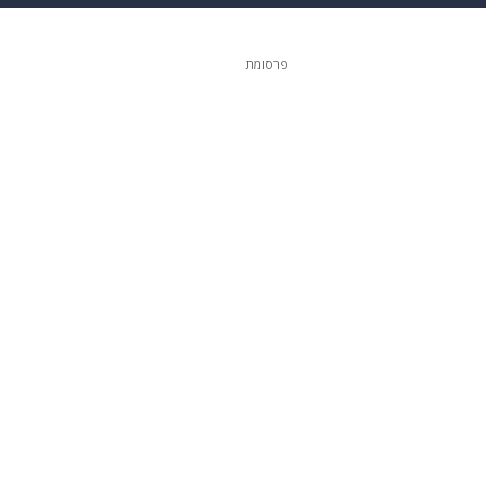
 הבית
אופנה
פרסומת