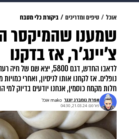
מוזיקה
תרבות
צבא וביטחון
אוכל
טיפים ומדריכים
ביקורת כלי מטבח
שמענו שהמיקסר הזה
דיגיטל
גאווה
ויוה
משפט
צ'יינג'ר, אז בדקנו
לדאבו החדש, דגם 5800, יצא 
נופלים. אז לקחנו אותו לניסיון, ואחרי כמויות 
חלות מקמח כוסמין, אנחנו יודעים בדיוק למי ה
אפרת נומברג יונגר
mako אוכל
פורסם:
21.03.24, 04:30