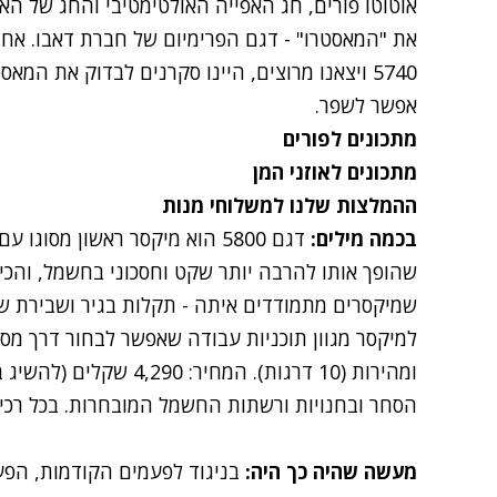
אוטוטו פורים, חג האפייה האולטימטיבי והחג של האופ
את "המאסטרו" - דגם הפרימיום של חברת דאבו. אח
5740
אפשר לשפר.
מתכונים לפורים
מתכונים לאוזני המן
ההמלצות שלנו למשלוחי מנות
בכמה מילים:
דגם 5800 הוא מיקסר ראשון מסוג
שהופך אותו להרבה יותר שקט וחסכוני בחשמל, והכ
ומהירות (10 דרגות). המחיר: 4,290 שקלים (להשיג ב
הסחר ובחנויות ורשתות החשמל המובחרות. בכל רכיש
מעשה שהיה כך היה:
בניגוד לפעמים הקודמות, הפע