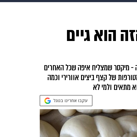
makoZ
בריאות
HIX
ספורט
כסף
הורים
עיצוב
 הוא גיים
תשעה חודשים
מתכונים
פרויקטים מיוחדים
שם של חיה רעה - מיקסר שמצליח איפה שכל האחרים
מטורפות של קצף ביצים אוורירי וכמה
וא מתאים ולמי לא
עקבו אחרינו בגוגל