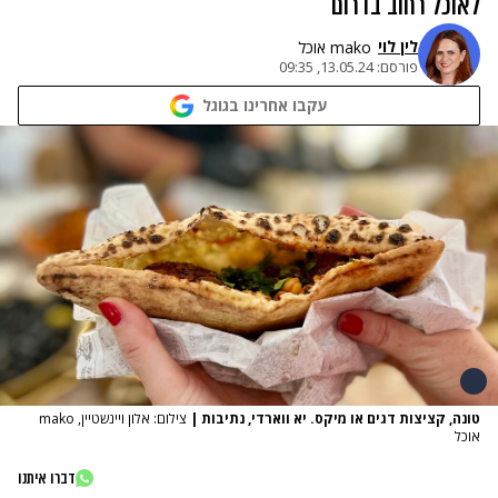
לאוכל רחוב בדרום
לין לוי
mako אוכל
פורסם:
13.05.24, 09:35
עקבו אחרינו בגוגל
טונה, קציצות דגים או מיקס. יא ווארדי, נתיבות
|
צילום: אלון ויינשטיין, mako
אוכל
דברו איתנו