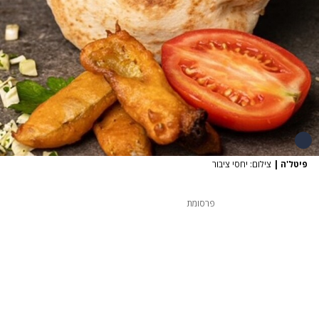
פיטל'ה
|
צילום: יחסי ציבור
פרסומת