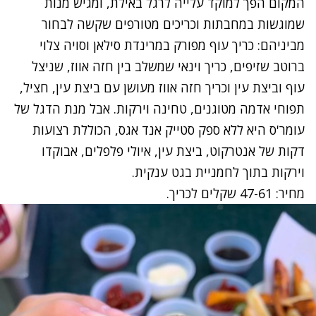
המקום הפך למוקד עלייה לרגל באילת, ומגיש מנות
שמוגשות במחבתות וכריכים מטורפים שקשה לבחור
מביניהם: כריך עוף מפורק במרינדת סילאן וסויה צלוי
ברוטב שזיפים, כריך וינאי שמשלב בין חזה אווז, שניצל
עוף וביצת עין וכריך חזה אווז מעושן עם ביצת עין, חציל,
תפוחי אדמה מטוגנים, טחינה וירקות. אבל מנת הדגל של
עומר'ס היא ללא ספק סטייק אנד אגס, הכוללת רצועות
דקות של אנטרקוט, ביצת עין, איולי פלפלים, אבוקדו
וירקות בתוך לחמניית בגט ענקית.
מחיר: 47-61 שקלים לכריך.