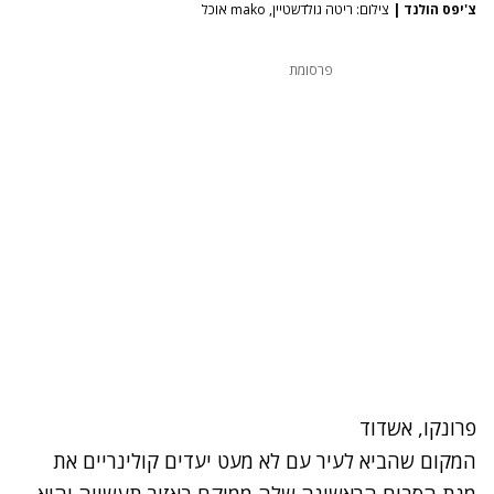
צ'יפס הולנד
|
צילום: ריטה גולדשטיין, mako אוכל
פרסומת
פרונקו, אשדוד
המקום שהביא לעיר עם לא מעט יעדים קולינריים את
מנת הסביח הראשונה שלה ממוקם באזור תעשייה והוא