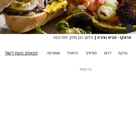
פרונקו - סביח ועיג'ה
|
צילום: רונן מלחן, יחסי ציבור
מצאתם טעות לשון?
בורקס
דרום
סנדוויץ'
פלאפל
שווארמה
פרסומת