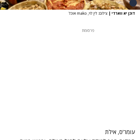
דוכן יא ווארדי
|
צילום: לין לוי, mako אוכל
פרסומת
עומר'ס, אילת