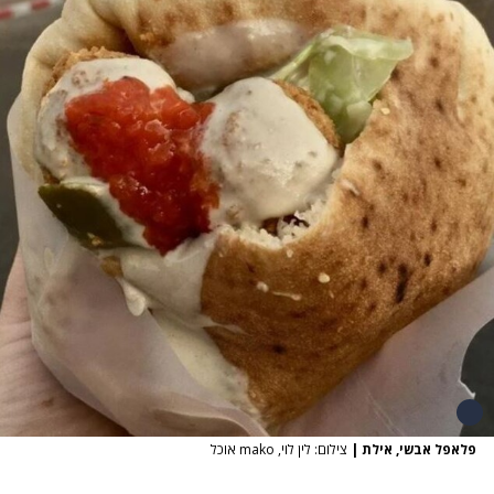
פלאפל אבשי, אילת
|
צילום: לין לוי, mako אוכל