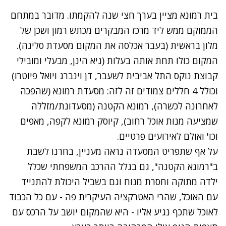
בית רמונא מציין בערך חצי שנה להקמתו. מדובר במתחם
הממוקם ממש ליד
מרכז המבקרים מכתש רמון ושכן של
מלון בראשית (בעבר אכלסה את המקום מסעדת סלינה).
המקום כולו תחת אותה בעלות (גיא הינן, מבעלי ומובילי
קבוצת נוקס התל אביבית לשעבר, דן וינברג ויואל פיוטרו)
וכולל 4 חללים צמודים זה לזה: מסעדת רמונא (שהפכה
לאחרונה לכשרה), רמונא הקטנה (מסעדונת/מזללה
שמציעה מנות אוכל רחוב), קיוסק רמונא לקפה, מאפים
וכו' ואולם לאירועים פרטיים.
על אף שתפריט המסעדה נראה מעניין, בחרנו לשבת
ב"רמונא הקטנה", גם בגלל ההרכב המשפחתי שכלל
ילדה מתוקה וחסרת מנוח וגם בשביל היכולת להתנייד
עם האוכל, שהרי האטרקציה העיקרית פה - עם כל הכבוד
לאוכל שתכף נגיע אליו - היא שהמקום יושב על הרכס עם