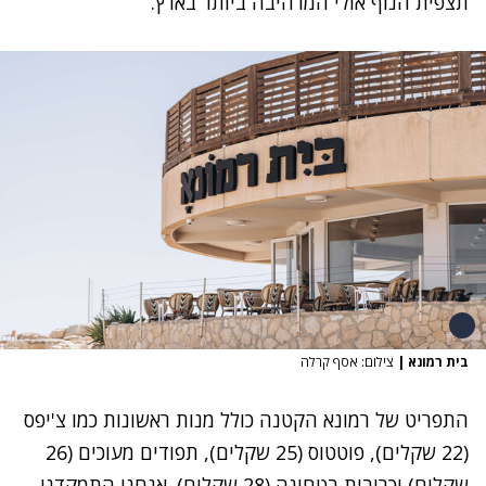
תצפית הנוף אולי המרהיבה ביותר בארץ.
בית רמונא
|
צילום: אסף קרלה
התפריט של רמונא הקטנה כולל מנות ראשונות כמו צ'יפס
(22 שקלים), פוטטוס (25 שקלים), תפודים מעוכים (26
שקלים) וכרובית בטחינה (28 שקלים). אנחנו התמקדנו