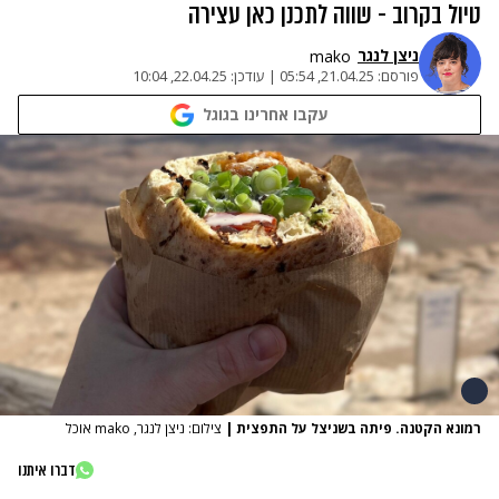
טיול בקרוב - שווה לתכנן כאן עצירה
ניצן לנגר
mako
פורסם:
21.04.25, 05:54
|
עודכן:
22.04.25, 10:04
עקבו אחרינו בגוגל
רמונא הקטנה. פיתה בשניצל על התפצית
|
צילום: ניצן לנגר, mako אוכל
דברו איתנו