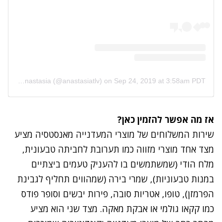
A post shared by Cafè Anastasia (@anastasiatlv)
on
Sep 24, 2019 at 3:58am PDT
אז מה אפשר להזמין כאן?
שירות המשלוחים של מוצרי המעדנייה מאנסטסיה מציע
מצד אחד מוצרי מזווה כמו תערובת לחביתה טבעונית,
מלח הודי (שמשתמשים בו להעניק טעמים ביצתיים
במנות טבעוניות), שמרי בירה (שמהווים תחליף לגבינת
הפרמזן), טופו, אטריות סובה, פירות יבשים וסופר פודס
כמו קקאו גולמי או אבקת מאקה. מצד שני הוא מציע