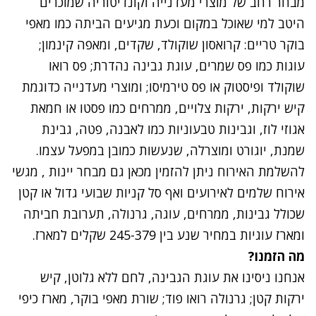
מבחר רחב של מוצרי מעדנייה וקונדיטוריה שמוכרים
היטב למי שאוכל במקום וכעת מגיעים הביתה כמו מאפי
בוקר טריים: קרואסון שוקולד, שקדים, ומאפה קינמון;
עוגות כמו פס שמרים, עוגת גבינה נהדרת; פס רואו
שוקולד ופיסטוק או פס טירמיסו; ומוצרי מעדנייה כדוגמת
קיש ירקות, ירקות צלויים, ממרחים כמו פסטו או חמאת
אגוזי לוז, וגבינות טבעוניות כמו לאבנה, פטה, גבינת
שמנת, יוגורט ומוצרלה, שנעשות כמובן במפעל עצמו.
להשלמת האירוח ניתן להזמין מכאן גם מבחר יינות , מגשי
אירוח שלמים לאירועים ואף סל קניות שבועי גדול או קטן
שכולל גבינות, ממרחים, עוגה, גרנולה, תערובת חביתה
ומארז עוגיות במחיר שנע בין 245-379 שקלים למארז.
מה הזמנו?
אנחנו ניסינו את עוגת הגבינה, לחם ללא גלוטן, קיש
ירקות קטן; גרנולה רואו פוד; שורת מאפי בוקר, מארז כיפי