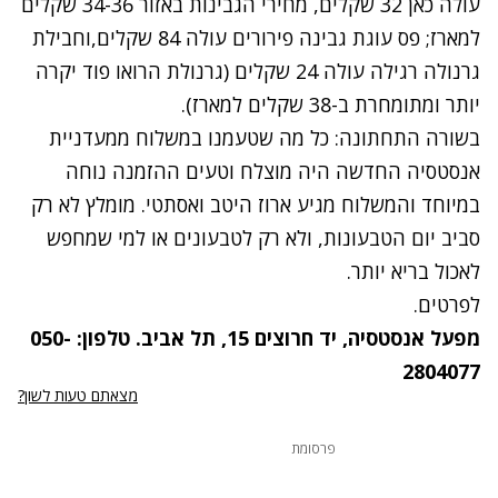
עולה כאן 32 שקלים, מחירי הגבינות באזור 34-36 שקלים
למארז; פס עוגת גבינה פירורים עולה 84 שקלים,וחבילת
גרנולה רגילה עולה 24 שקלים (גרנולת הרואו פוד יקרה
יותר ומתומחרת ב-38 שקלים למארז).
בשורה התחתונה: כל מה שטעמנו במשלוח ממעדניית
אנסטסיה החדשה היה מוצלח וטעים ההזמנה נוחה
במיוחד והמשלוח מגיע ארוז היטב ואסתטי. מומלץ לא רק
סביב יום הטבעונות, ולא רק לטבעונים או למי שמחפש
לאכול בריא יותר.
לפרטים
.
מפעל אנסטסיה, יד חרוצים 15, תל אביב. טלפון: 050-
2804077
מצאתם טעות לשון?
פרסומת