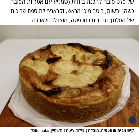
של סלט סובה להכנה ביתית (שמגיע עם אטריות הסובה
כשהן יבשות, רוטב מוכן מראש, וקראנץ' לתוספת פריכות
של הסלט); וגבינות כמו פטה, מוצרלה ולאבנה.
קיש מבית אנסטסיה. מוצלח
|
צילום: ריטה גולדשטיין, mako אוכל