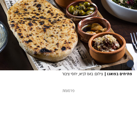
פתיחים בפואגו
|
צילום: בועז לביא, יחסי ציבור
פרסומת