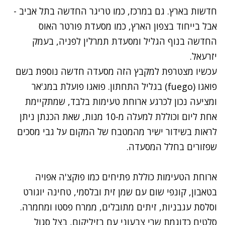
חדשות בארץ. גם במרכז, כמו
טריגר החדשה בתל אביב
-
אבל בייחוד בצפון הארץ, כמו
מסעדת פורטר האוס
החדשה בנוף הגליל
ו
מסעדת תמרלין
לפניה, בעמק
יזרעאל.
עכשיו מצטרפת למקבץ הזה מסעדה חדשה נוספת בשם
פואגו (fuego) בגליל התחתון. פואגו פועלת במג'אר
ומציעה נכון לכרגע ארוחת טעימות בלבד, שמתקיימת
אחת ליום וכוללת למעלה מ-10 מנות, שאת הכנתן ניתן
לראות בשידור ישיר מהמטבח של המקום על גבי מסכים
שפזורים בחלל המסעדה.
ארוחת הטעימות כוללת פתיחים כמו פוקצ'ה אפויה
בטאבון, קונפי שום עם שמן זית ובלסמי, טחינה יוגורט
וסלסת עגבניות, זיתים מתובלים, ממרח פסטו ומחמרה.
סלטים כדוגמת שרי צבעוני עם בזיליקום, בצל סגול