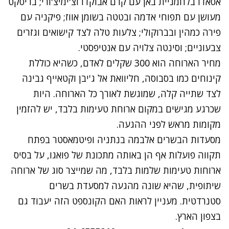
אסאדו בלחמניית באן עם קרם אבוקדו וצ'ימיצ'ורי; בריסקט
מעושן עם תפוחי אדמה ובטטה בשומן אווז; פיקניה עם
פירה כמהין ובברוקולי; צלעות טלה לצד קישואים וגזרים
צבעוניים; וסינטה צלויה עם אנטיפסטי.
מחיר הארוחה הוא 300 שקלים לאדם, כשהיא כוללת
קינוחים כמו בסבוסה, חליוואת אל ג'יבן וקטאייף גבינה
לצד שתייה קלה, שמוגשת לאורך כל הארוחה. היות
שכרגע מגישים במקום ארוחת טעימות בלבד, יש להזמין
מקומות מראש לפני ההגעה.
מסעדות הבשרים אלבמה בנתניה ופיטמאסטר בפתח
תקווה פועלות אף הן באותה מתכונת של פואגו, על בסיס
ארוחות טעימות שלמות בלבד, מה שמייצר סוג של ארוחה
שיתופית, שהיא שונה מהגעה למסעדת בשרים
סטנרדטית. מעניין לראות האם הקונספט הזה יעבוד גם
בצפון הארץ.