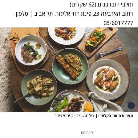
ומלבי דובדבנים (62 שקלים).
רחוב הארבעה 23 פינת דוד אלעזר, תל אביב | טלפון -
03-6017777
תפריט חיטה בקלארו
|
צילום: שני בריל, יחסי ציבור
פרסומת