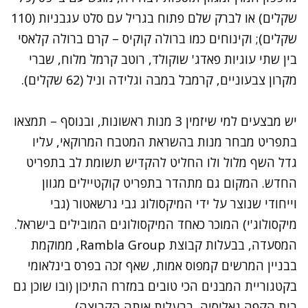
שקלים) או לברק שלם פתוח בגריל עם סלט עגבניות (110
שקלים); וקינוחים כמו ברולה קוקיס – קרם ברולה קלאסי
בין שתי עוגיות פאדג' שוקולד, רוטב קרמל מלוח, שברי
מקרון צבעוניים, קרמבל במבה וגלידה וניל (62 שקלים).
יש מבצעים למי שיזמין 3 מנות ראשונות, ובנוסף – תמצאו
בתפריט מבחר מנות בהשראת המטבח המרוקאי, עליו
גדל השף מלול ולו החליט להקדיש תשומת לב בתפריט
החדש. המקום גם מתהדר בתפריט קוקטיילים מגוון
וייחודי שנוצר על ידי המיקסולוג גבי גרשאטור (גבי
מיקסולוג'י) המוכר כאחד המיקסולוגים המובילים בישראל.
המסעדה, בבעלות קבוצת Rambla Group, ממוקמת
בבניין המרשים קמפוס אמות, שאף זכה בפרס בינלאומי
בקטגוריית המבנים הכי טובים במזרח התיכון (ובו שוכן גם
בית הקפה גאליסיה, בבעלות אותה הקבוצה).