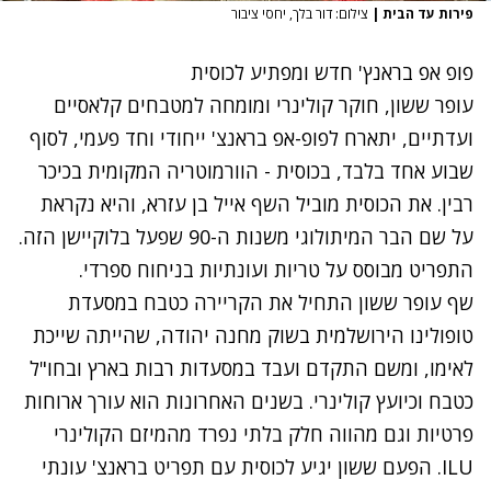
פירות עד הבית
|
צילום: דור בלך, יחסי ציבור
פופ אפ בראנץ' חדש ומפתיע לכוסית
עופר ששון, חוקר קולינרי ומומחה למטבחים קלאסיים
ועדתיים, יתארח לפופ-אפ בראנצ' ייחודי וחד פעמי, לסוף
שבוע אחד בלבד, בכוסית - הוורמוטריה המקומית בכיכר
רבין. את הכוסית מוביל השף אייל בן עזרא, והיא נקראת
על שם הבר המיתולוגי משנות ה-90 שפעל בלוקיישן הזה.
התפריט מבוסס על טריות ועונתיות בניחוח ספרדי.
שף עופר ששון התחיל את הקריירה כטבח במסעדת
טופולינו הירושלמית בשוק מחנה יהודה, שהייתה שייכת
לאימו, ומשם התקדם ועבד במסעדות רבות בארץ ובחו"ל
כטבח וכיועץ קולינרי. בשנים האחרונות הוא עורך ארוחות
פרטיות וגם מהווה חלק בלתי נפרד מהמיזם הקולינרי
ILU. הפעם ששון יגיע לכוסית עם תפריט בראנצ' עונתי