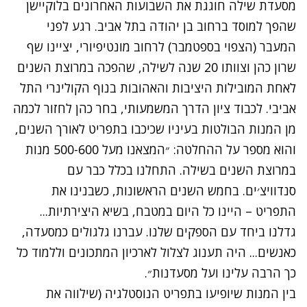
מסעדת שילה חוגגת את השבועות האחרונים בלוקיישן
שהפך למוסד ברחוב בן יהודה בתל אביב. רגע לפני
המעבר (הצפוי בספטמבר) לרחוב מונטיפיורי, יציינו שף
שרון כהן וצוותו 20 שנה לשילה, שהפכה במרוצת השנים
לאחת המובילות היציבות והאהובות בנוף הקולינרי התל
אביבי. לכבוד ציון הדרך המשמעותי, בחר כהן לחזור לכמה
מן המנות הבולטות בעיניו שכיכבו בתפריט לאורך השנים,
והוא מספר על ההחלטה: ״המצאנו מעל 500-600 מנות
במרוצת השנים בשילה. התחלנו בכלל כבר עם
סנדוויצ׳ים. בחמש השנים הראשונות, כשבנינו את
התפריט – היינו כל היום במטבח, בשיא היצירתיות...
גדלנו ביחד עם הספקים שלנו. עברנו גלגולים כמסעדה,
כאנשים... היה תענוג לצלול לארכיון המתכונים וללמוד כל
כך הרבה עלינו ועל מסעדנות״.
בין המנות שיופיעו בתפריט הנוסטלגיה (שילווה את