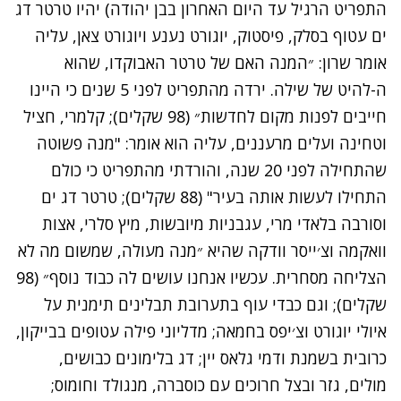
התפריט הרגיל עד היום האחרון בבן יהודה) יהיו טרטר דג
ים עטוף בסלק, פיסטוק, יוגורט נענע ויוגורט צאן, עליה
אומר שרון: ״המנה האם של טרטר האבוקדו, שהוא
ה-להיט של שילה. ירדה מהתפריט לפני 5 שנים כי היינו
חייבים לפנות מקום לחדשות״ (98 שקלים); קלמרי, חציל
וטחינה ועלים מרעננים, עליה הוא אומר: "מנה פשוטה
שהתחילה לפני 20 שנה, והורדתי מהתפריט כי כולם
התחילו לעשות אותה בעיר" (88 שקלים); טרטר דג ים
וסורבה בלאדי מרי, עגבניות מיובשות, מיץ סלרי, אצות
וואקמה וצ׳ייסר וודקה שהיא ״מנה מעולה, שמשום מה לא
הצליחה מסחרית. עכשיו אנחנו עושים לה כבוד נוסף״ (98
שקלים); וגם כבדי עוף בתערובת תבלינים תימנית על
איולי יוגורט וצ׳יפס בחמאה; מדליוני פילה עטופים בבייקון,
כרובית בשמנת ודמי גלאס יין; דג בלימונים כבושים,
מולים, גזר ובצל חרוכים עם כוסברה, מנגולד וחומוס;