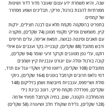
שנה, והיא משמרת ידע עצום שעובר מדור לדור ושיטות
מסורתיות להכנת בורגול, פריקי, תבלינים ושפע מסחרר
של קמחים.
בתפריט ברוסקטה מקמח מלא עם לבנה חצילים, ירקות
קיץ, משמשים ופריקי מקומי מטוגן (74 שקלים), פוקצ׳ה
עם תאנים וסינטה כבושה, חמאת אריסה, עלים חריפים
ודבש מתובל (88 שקלים), קובנייה בקר וענבים עם איולי
רוקט, עלי גפן מטוגנים וקרקר זרעי שומר (94 שקלים),
קובה בורגול וטלה עם יוגורט עגבניות קיץ ושמנים
מתובלים (108 שקלים), ריזוטו פריקי ושקדי עגל עם תרד,
דמי גלאס חרובים וקרמבל בוטנים (164 שקלים), ניוקי
סולת ושרימפס, עגבניות מיובשות ושמן בזיליקום (148
שקלים), פפרדלה מקמח פריקי, רוטב גבינת נילי
מהמחלבה הקטנה, שום, במיה וקרמבל תפוחי אדמה
(128 שקלים), גלידת שוקולד חלב ושיעורה (58 שקלים)