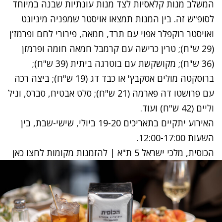
המשלב מנות קלאסיות לצד מנות עונתיות שבנה במיוחד
לסופ"ש זה. בין המנות תמצאו אויסטר שמפניה מיניונט
ואויסטר רוקפלר אפוי עם תרד, חמאה, פירורי לחם ופרמז'ן
(29 ש"ח); טרין כרישה עם קרמבל חמאה חומה ופרמזן
(36 ש"ח); מקושקשת עם בוטרגה ביתית (39 ש"ח);
ברוסקטה מולים אסקבץ' או כבד דג (19 ש"ח); ביצה רכה
עם פרושטו דה פארמה (21 ש"ח); סלט אבטיח, סברס, וניל
וליים (42 ש"ח) ועוד.
האירוע יתקיים בתאריכים 19-20 ביולי, שישי-שבת, בין
השעות 12:00-17:00.
הכוסית, מלכי ישראל 5 ת"א |
להזמנות מקומות לחצו כאן