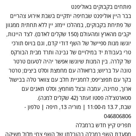
פותחים בקבוקים באוליפנט
בבר היין אוליפנט שבחיפה יתקיים בשבת אירוע צהריים
של פתיחת בקבוקים, במהלכו יימזג יין ללא תחתית ממגוון
יקבים מהארץ ומהעולם (150 שקלים לאדם). לצד היינות,
יוגשו מנות ספיישל של השף דודי קדם, וגם בויוס תורכי
טרי בעבודת יד במילויים של גבינה ותרד מבית הבורקס
של קלרה. בין המנות שיוגשו אפשר יהיה לטעום טרטר
טונה על בריוש; ברזאולה עם מחמצת וסלט ביצים; טרטר
בקר עם תפוצ'יפס; לחמניית חלב עם צוואר טלה בבישול
ארוך, טחינה, עמבה ובצל מוחמץ; וסלט תאנים עם
סטארטצ'לה פסטו זעתר (42 שקלים למנה).
שבת, 13.7 מ-11:00 | מוריה 13, חיפה | טלפון -
046806806
תפריט קיץ חדש ברמבלה
מסעדת השף רמבלה בהובלתו של השף צחי מלול משיקה