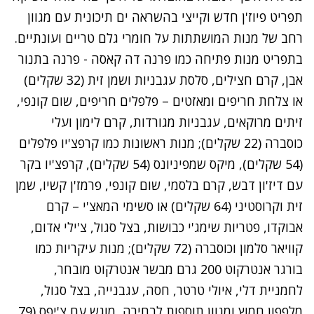
תפריט פיוז'ן חדש וקייצי בהשראה ים תיכונית עם מגוון
רחב של מנות המושתתות על חומרי גלם טריים ועונתיים.
בתפריט מנות פתיחה כמו פרנה דה קאסה - פרנה בתנור
אבן, קרם חצילים, סלסת עגבניות ושמן זית (32 שקלים)
או צלחת חריפים ומאזטים – פלפלים חריפים, שום קונפי,
זיתים מרוקאים, עגבניות מגורדות, קרם לימון ועלי
כוסברה (22 שקלים); מנות ראשונות כמו קרפצ'יו פלפלים
(54 שקלים), מיקס שמפיניונס (54 שקלים), קרפצ'יו בקר
עם דיז'ון דבש, קרם בלסמי, שום קונפי, פרמז'ן קשיו, שמן
זית וקרוסטיני (64 שקלים) או סשימי המאצ'י – קרם
אבוקדו, פטריות שימג'י כבושות, בצל סגול, צ'ילי אדום,
קוויאר סלמון וכוסברה (72 שקלים); מנות עיקריות כמו
בורגר אנטרקוט 200 גרם מבשר אנטרקוט מובחר,
לחמניית דלי, איולי טרטר, חסה, עגבנייה, בצל סגול,
מלפפון חמוץ ומגוון תוספות לבחירה, מוגש עם צ'יפס (79