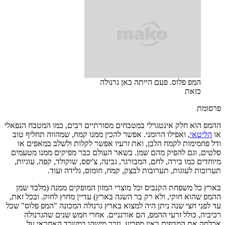
המפ פלוס. פעם הייתה כאן גרנולה
כזאת
פרסומת
ההמפ הוא חלק אינטגרלי במטבחים מסורתיים רבים, כמו המטבח הנפאלי
או
הליטאי
, ואפילו הרומני. אפשר להכין ממנו קמח, שמהווה תחליף טוב
ודל פחמימות לקמח הלבן, ואת זרעיו אפשר לקלות ולשלב במאפים או
סלטים, וגם להפיק מהם שמן. בשאר העולם כבר מפיקים ממנו מטעמים
מיוחדים כמו בירה, לחם, המבורגר, גבינה, צ'יפס, שוקולד, קפה, עוגיות,
תערובות לעוגות, תערובות לבצק, קמח, חומוס, גלידה ועוד.
בארץ כל משפחת הקנביס וכל מוצרי המזון המופקים ממנה (מלבד שמן
ההמפ שהוא חוקי, ולא רק בר השגה בארץ) עדיין מחוץ לחוק. ובכל זאת,
עד לפני חצי שנה ניתן היה למצוא בארץ גרנולה המכונה "המפ פלוס" שכל
רכיביה, כולל זרעי ההמפ, הם אורגניים. אחרי חמש שנים שהגרנולה
אכלסה את המדפים באין מפריע, נזכר מישהו במשרד האחראי על