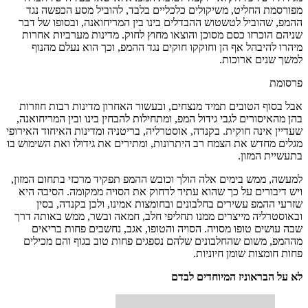
מפורסמת החליט, משיקולים כלכליים בלבד, להוביל מסע הכפשה נגד
ההמפ, שהוביל לטשטוש ההבדלים בינו בין המריחואנה, ובסופו של דבר
שניהם הוכרזו כסם מסוכן והוצאו מחוץ לחוק. מדינות מערביות אחרות
מיהרו להיבהל אף הן וחוקקו חוקים נגד ההמפ, וכך הוא נעלם מהנוף
למשך שנים ארוכות.
פרסומת
אבל בסוף הטובים תמיד מנצחים, ובעשור האחרון מדינות רבות חוזרות
בהן מהאיסורים לגבי גידול המפ, ומתחילות להבחין בינו ובין המריחואנה,
שעדיין אינה חוקית. בקנדה, אוסטרליה, בריטניה ומדינות האיחוד האירופי
מגלים מחדש את הצמח רב היתרונות, ומתירים את גידולו ואת השימוש בו
בתעשיית המזון.
למעשה, ממש בימים אלה הולך וכובש ההמפ תפקיד מרכזי בתחום המזון,
ויש דיבורים על כך שהוא עתיד לדחוק את הסויה ממקומה. הסיבה היא
שזרעי ההמפ עשירים בחלבונים ובחומצות אמינו, ולכן בקנדה, בסין
ובאוסטרליה מייצרים ממנו תחליפי חלב, חמאה ובשר, ממש באותה דרך
שבה עושים טופו מסויה. הסויה והטופו, אגב, נחשבים פחות בריאים
מההמפ, משום שהחלבונים שלהם נספגים פחות טוב בגוף והם מכילים
פחות חומצות שומן חיוניות.
לא על הבראוניז המיוחדים לבדם