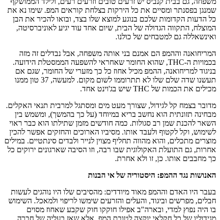
משפחה, גם בבית קנביס יש זרעים טובים וזרעים רעים, ולילד הממושקף
שמנגן בפסנתר ומסיים את כל הירקות בצלחת קוראים המפ. שימו נא את
כל הדעות הקדומות שלכם בנוגע למוצא שלו בצד, ובואו להכיר את הבן
המוצלח, התקווה הגדולה של הבית, שיום אחד עוד יגיע לאוניברסיטה,
ואינשאללה גם למטבחים של כולנו.
המריחואנה וההמפ הם אמנם בני אותה משפחה, אבל נבדלים זה מזה
בכמויות ה-THC, שהוא החומר שאחראי להשפעה הממסטלת הידועה.
בניגוד למריחואנה, ההמפ מכיל אחוז כל כך מזערי של החומר, שגם אם
תעשנו שדה שלם שלו לא תתרוממו לשום מקום. למעשה, 37 טון ממנו
מכילים את הכמות של THC שיש בג'וינט אחד.
מדובר בצמח קל לגידול, שצורך מעט מים ומסתגל למרבית תנאי האקלים.
מבחינה תזונתית הוא נחשב בריא במיוחד (על כך בהמשך), ומשמש בין
השאר להכנת שמן רב סגולות. כמה חודשים מזמן שתילתו הוא כבר ראוי
לשימוש, וקל לקטוף ולעבד אותו. מסיביו הארוכים והחזקים אפשר להכין
מוצרים מתכלים, והוא מהווה תחליף מצוין לנייר ולבדים סינתטיים. במילים
אחרות, גם התועלת האקולוגית שבו רבה, וזו הסיבה שארגונים ירוקים כל
כך מחבבים אותו. כן, זו ולא אחרת.
האנושות נגד ההמפ: היסטוריה של אי הבנות
בעבר היו האדם וההמפ מאוד מיודדים: מהסיבים שלו היו נוהגים לעשות
חבלים, מפרשים וביגוד, והעלים והזרעים שימשו לריפוי ולמאכל. השימוש
בו היה נפוץ למדי, ובארה"ב אפילו חוקקו חוק שקבע שאחוז מסוים
מגידוליו של כל חקלאי יוקצה לטובת המפ. אלא שאז בעליה של חברה