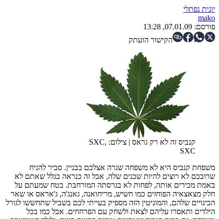
יונית נפתלי
mako
פורסם:
07.01.09, 13:28
הקישור הועתק
קנביס זה לא רק גראס
|
צילום: SXC,
SXC
משפחת קנביס היא לא משפחה שגרה אצלכם בבניין. סביר להניח
שרובכם לא רוצים להיות שכנים שלה, אבל זה כנראה בגלל שאתם לא
באמת מכירים אותה, לפחות לא בגרסתה המורחבת. בטח שמעתם על
חלק מצאצאיה הפוחזים כמו חשיש, מריחואנה, גאנג'ה, ג'אראס או שאר
הכינויים שלהם, והמוניטין הזה מספיק בעייתי לכם בשביל שתחששו לגורל
הילדים ותאסרו עליהם לצאת ולשחק עם הפרחחים. אבל כמו בכל