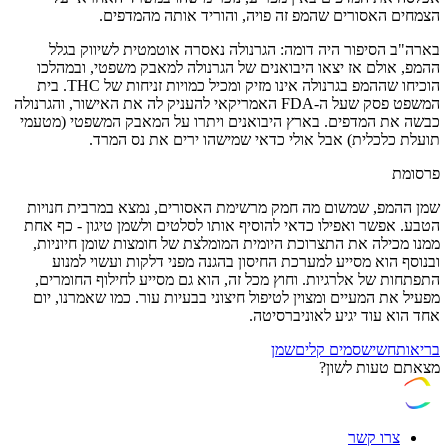
הצמחים האסורים שהמפ זה פויה, והוריד אותה מהמדפים.
בארה"ב הסיפור היה דומה: הגרנולה נאסרה אוטמטית לשיווק בגלל
ההמפ, אולם אז יצאו היבואנים של הגרנולה למאבק משפטי, ובמהלכו
הוכיחו שההמפ בגרנולה אינו מזיק ומכיל כמויות זניחות של THC. בית
המשפט פסק שעל ה-FDA האמריקאי להעניק לה את האישור, והגרנולה
כבשה את המדפים. בארץ היבואנים ויתרו על המאבק המשפטי (מטעמי
תועלת כלכלית) אבל אולי כדאי שמישהו ירים את נס המרד.
פרסומת
שמן ההמפ, שמשום מה חמק מרשימת האסורים, נמצא במרבית חנויות
הטבע. אפשר ואפילו כדאי להוסיף אותו לסלטים ולשמן טיגון - כף אחת
ממנו מכילה את התצרוכת היומית המומלצת של חומצות שומן חיוניות,
ובנוסף הוא מסייע למערכת החיסון בהגנה מפני דלקות ועשוי למנוע
התפתחות של אלרגיות. וחוץ מכל זה, הוא גם מסייע לחילוף החומרים,
מפעיל את המעיים ומצוין לטיפול חיצוני בבעיות עור. כמו שאמרנו, יום
אחד הוא עוד יגיע לאוניברסיטה.
בריאות
חשיש
סמים קלים
שמן
מצאתם טעות לשון?
צרו קשר