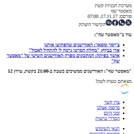
מערכת תכניות קשת
מאסטר שף
פורסם:
17.11.17, 07:00
הקישור הועתק
עוד ב"מאסטר שף":
צ'ייסר ומסאז': האודישנים שהפתיעו אותנו
אדי בביוף: "מחלת הסרטן גרמה לי להתחיל לאכול"
אושר בפיתה: המתכונים מפרק האודישנים השישי של "מאסטר
שף"
"מאסטר שף": האודישנים ממשיכים בשבת ב-21:00 בקשת, ערוץ 12
מצאתם טעות לשון?
צרו קשר
פרסמו אצלנו
זמני היום
הסדרי נגישות
תנאי השימוש
מדיניות הפרטיות