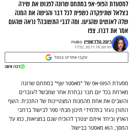
למסעדת הפופ-אפ במתחם שרונה לפגוש את שירה
בצלאל שתיפקדה כשפית לכל דבר והגישה את המנה
שלה לאנשים שהגיעו. ומה לגבי התשובה? נראה שהעם
אמר את דברו. צפו
ריטה גולדשטיין
mako
פורסם:
30.11.16, 17:52
עקבו אחרינו בגוגל
נתקלנו בבעיה
דברו איתנו
נסה שוב
מסעדת הפופ-אפ של "מאסטר שף" במתחם שרונה
מארחת בכל יום חבר נבחרת אחר שמבשל לעוברים
והשבים את אחת מהמנות המצטיינות של התכנית. השף
התורן נעזר בתלמידי תיכון מבתי ספר לבישול ברחבי
הארץ וביחד איתם יצטרך להוכיח שגם במציאות, כמו על
המסך, הוא מאסטר בבישול.