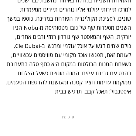
האמירות השנייה בגודלה באיחוד נחשבת כבר שנים
למרכז תיירותי עולמי אליו נוהרים תיירים ממעמדות
שונים. לסצינת הקולינריה הפורחת במדינה, נוספו במשך
השנים מסעדות שף של נובו מטסוהיסה מ-Nobu הניו
יורקית, השף והמאסטר שף גורדון רמזי ורבים אחרים,
כולם שמים דגש על אוכל עולמי ומרגש. ב-
Cle Dubai
,
לעומת זאת, תפגשו אוכל מקומי עם טוויסטים עכשוויים,
כשאחת המנות הבולטות במקום היא כתף טלה בתערובת
בהרט עם גבינת עיזים. המנה מוגשת כשעל הצלחת
ממוקמת ערימת חציר קטנה ומעושנת להדגשת הטעמים.
איסטנבול: תאכל קבב, תרגיש בבית
פרסומת