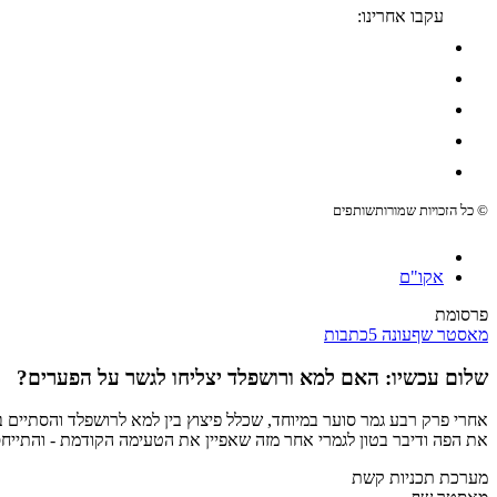
עקבו אחרינו:
© כל הזכויות שמורות
שותפים
אקו"ם
פרסומת
מאסטר שף
עונה 5
כתבות
שלום עכשיו: האם למא ורושפלד יצליחו לגשר על הפערים?
אחרי פרק רבע גמר סוער במיוחד, שכלל פיצוץ בין למא לרושפלד והסתיים 
את הפה ודיבר בטון לגמרי אחר מזה שאפיין את הטעימה הקודמת - והתייחס ל
מערכת תכניות קשת