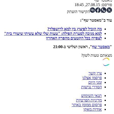
מאסטר שף
פורסם:
27.08.15, 18:45
הקישור הועתק
עוד ב"מאסטר שף":
מה הוביל לפיצוץ בין למא לרושפלד?
למא מגיבה לסערת הפילה: "טעות שלי שלא עשיתי שיעורי בית"
לצפייה בכל הקטעים מהפרק האחרון
"
מאסטר שף
", ראשון ושלישי ב-21:00
מצאתם טעות לשון?
צרו קשר
פרסמו אצלנו
זמני היום
הסדרי נגישות
תנאי השימוש
מדיניות הפרטיות
פרסום ממומן באתר
אודות מאקו