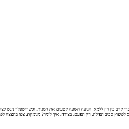
בדו קרב בין רון ללמא, הגיעה השעה לטעום את המנות, וכשרושפלד ניגש ל
פיצוץ סביב הפילה, רק הפעם, בצורה, איך לומר? מנומקת. צפו בהצצה לפרק 