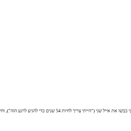
לרגע אחד לא היה ספק איזו מנה הייתה הכי מוצלחת היום: הקציצות של