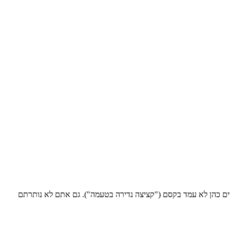
 ריקי כבשו את אייל שני ("הייתי צריך לחיות 54 שנים כדי להגיע לרגע הזה"), וחיים כהן לא עמד בקסם ("קציצה נדירה בטעמה"). גם אתם לא נותרתם