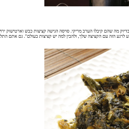
וק מה שהם קיבלו הערב מריקי. סויסה הגישה קציצות כבש וארטישוק ירושל
ה עמוקה, ואמר: "הייתי צריך לחיות 54 שנים כדי להגיע לרגע הזה עם הקציצה שלך, ולהבין למה יש ק