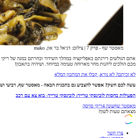
מאסטר שף - פרק 7
|
צילום: דניאל בר און, mako
אתם הגולשים דירגתם באפליקציה במהלך השידור ובחרתם במנה של ריקי ס
מכם הולכים ליהנות מחר מארוחה טעימה במיוחד. ושיהיה בתאבון!
לא זכיתם? לא נורא, קבלו את המתכון המלא
עשה לכם חשק? אפשר להצביע גם בתכנית הבאה - מאסטר שף, רביעי ושבת ב-
הפעילות בחסות לובינסקי טרייד: לובינסקי טרייד- בוא צא עם רכב
מאסטר שף
עונה 4
ריקי סויסה
מצאתם טעות לשון?
צרו קשר