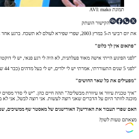
תמונת AVI: mako
הקישור הועתק
את יום רביעי ה-5 במרץ 2003, שפרי שפירא לעולם לא תשכח. ברגע אחד חייה השתנו, כאשר מחבל מתאבד התפוצץ באוטובוס שנסע סמוך למכוניתה. בפיגוע נהרגו 17 אנשים ושפרי ועוד עשרות נפצעו.
"פתאום אין לך כלום"
"לפני הפיגוע הייתי אישה מאוד פעלתנית, לא היה לי רגע פנאי, יש לי דוקט
"לפני 5 שנים התעוררתי, אמרתי יש לי ילדים, יש לי בעל מדהים (כבר 44 שנים) ואני רוצה לחיות", מספרת שפרי בהתרגשות גדולה, "חזרתי לאהבה שלי, לבישול".
"מפעילים את כל שאר החושים"
"איך טכנית עיוור או עיוורת מבשלים?" תהה חיים כהן. "
יש לי סדר מסוים 
מוכנה לוותר היום על הדברים שאני רוצה לעשות. אני רוצה לבשל, אני לא מ
האם שפרי תעבור את האודישן? האודישנים של מאסטר שף ממשיכים, שבת ב-0
מצאתם טעות לשון?