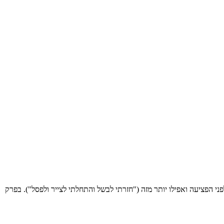
 וחזרה להרגלים שהיו לה לפני הפציעה ואפילו יותר מזה ("חזרתי לבשל והתחלתי לצייר ולפסל"). בפרק