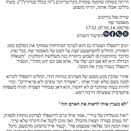
הייתה בטוחה שהמנה עומדת בקריטריונים ("זה בכלל סנדוויץ'?"). בשתי
מילים: אכלו אותה, תרתי משמע
שירה סגל בורוכוב
מאסטר שף
פורסם:
07.01.14, 17:52
הקישור הועתק
יונתן רושפלד הצטרף גם הוא לטרנד המתיחות שסוחף את הסלבס בזמן
האחרון, והחליט להשתעשע קצת על הסט של מאסטר שף. בכל זאת,
מדובר בהזדמנות פז לשמוע ביקורת כנה משלושת הקולוגות.
"השאלה
הגדולה היא לא אם הם יעלו עלי. אלא אם הם יהנו מזה?", הסביר
רושפלד בעודו מכין את המנה.
אחרי שהכין מגש מעשן של מעדנים בניחוח הודי, החליט רושפלד לקרוא
למנה בשם שלא יסגיר אותו - "אשדוד הכי טובים ולא פראיירים".
וכדי
להיות בטוח שהחברים לא יחשדו, הוא דאג שבחדר הצפייה תהיה משפחה
פיקטיבית שעשתה הרבה רעש.
"לא מעניין אותי לראות את האדם הזה"
"זאת מנטליות של נגירי", אמר אייל וגרם לרושפלד לצחקק מתחת למפית,
"זה טעים בצורה יוצאת מהכלל, ואני מוכן לקבל את הקרח שלא שייך.
זאת המנה הכי נפלאה שטעמנו פה". ובעוד אייל מתמוגג מהטעם, מיכל