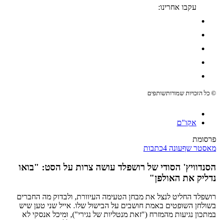
עקבו אחרינו:
© כל הזכויות שמורות
שותפים
אקו"ם
פרסומת
מאסטר שף
עונה 4
כתבות
הסנדוויץ' הסודי של רושפלד עושה צרות על הסט: "בואו
נדליק את האולפן"
רושפלד החליט לנצל את מבחן הטעימה העיוורת, ולבדוק מה החברים
בשולחן השופטים באמת חושבים על הבישול שלו. אייל שני טען שיש
במתכון נגיעות מהמזרח ("זאת מנטליות של נגירי"), ומיכל אנסקי לא