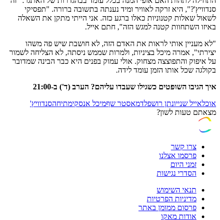
התחילה לתהות האם אופי המנה בכלל עומד בבהגדרות של האתגר: "
זה
סנדוויץ'?", היא זרקה לאוויר ומיד נענתה בתשובה ברורה. "
תפסיקי
לשאול שאלות קטנוניות כאלו ברגע כזה. אני הייתי מתקן את השאלה
באיזו השתחוות קטנה למגש הזה", חתם אייל.
"לא מעניין אותי לראות את האדם הזה, לא חושבת שיש פה משהו
יצירתי", אמרה מיכל בציניות, ולמרות שממש ניסתה, לא הצליחה לשמור
על איפוק והתפוצצה מצחוק. אולי עמוק בפנים היא כבר הבינה שמדובר
בקולגה שכל אותו הזמן עומד לידה.
איך הגיבו השופטים כשגילו שעבדו עליהם? הערב (ד') ב-21:00
אוכל
אייל שני
יונתן רושפלד
מאסטר שף
מיכל אנסקי
מתיחה
סנדוויץ'
מצאתם טעות לשון?
צרו קשר
פרסמו אצלנו
זמני היום
הסדרי נגישות
תנאי השימוש
מדיניות הפרטיות
פרסום ממומן באתר
אודות מאקו