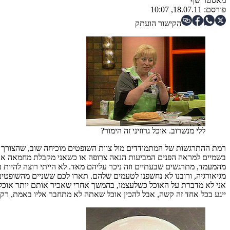
מאסטר שף
פורסם:
18.07.11, 10:07
הקישור הועתק
ללי מנשרוב. אוכל גרוזיני זה הימור?
רמת ההתרגשות של המתמודדים מול צוות השופטים מוכיחה שוב, שהצורך של
בשמיים למראה הפנים המביעות הנאה צרופה או כשאני מקבלת מחמאה או ב
מהמעמד, מתרגשים שבעתיים וזה ניכר עליהם מאד. לא הייתי רוצה להיות במ
מגיאורגיה, ורובנו לא נחשפנו לטעמים שלהם. תארו לכם ששניים מהשופט
אני לא מדברת על האוכל כשלעצמו, בהמשך אחרי שאכיר אותם יותר אוכל ל
ייגע בכל אחד זה קשה, אבל להכין אוכל שאתה לא מתחבר אליו באמת, רק