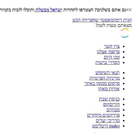
>>גם אתם בשלנים? הצטרפו לתחרות
ישראל מבשלת
ותוכלו לזכות בקניו
חגית רימון
מאסטר שף
פרידה הכט
מצאתם טעות לשון?
צרו קשר
פרסמו אצלנו
זמני היום
הסדרי נגישות
תנאי השימוש
מדיניות הפרטיות
פרסום ממומן באתר
אודות מאקו
כניסת שבת
הורוסקופ
מבזקים
פרויקטים מיוחדים
מדריכי יעדים
mako היטליסט