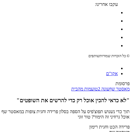
עקבו אחרינו:
© כל הזכויות שמורות
שותפים
אקו"ם
פרסומת
מאסטר שף
עונה 2
טועמות מהבית
"לא כדאי להכין אוכל רק כדי להרשים את השופטים"
תוך כדי נשנוש תפוצ'פיס על הספה בסלון פרידה וחגית צופות במאסטר שף 
אוכל גרוזיני זה הימור? טור זוגי
פרידה הכט וחגית רימון