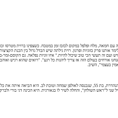
 עם חמאה, מלח ופלפל במקום לבזבז זמן במטבח. כשצפינו ברוית מטרסו ובדג
ימד אותנו פרק בזוגיות ופרגון. רוית גילתה שיש הבדל גדול בין הכנת הקצי
שיש ועם זה תעשי הכי טוב שיכול להיות." איזו זוגיות נפלאה. גם הקוסם-זמר-ב
נחנו אורחים בעולם הזה אז צריך ליהנות כל רגע". "רואים שהוא רגיש ואו
ין בעצמי", השיב.
בין סיפורים מרגשים ונוגעים ללב על אהבה ומשפחה הגיעה גם ללי מנשרוב הנהדרת, בת 55, שנכנסה ל
ני ל"ראש השולחן", והחלה לשיר לו בגאורגית. היא הכינה דגי בורי ולברק בר