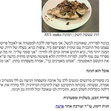
הדג שעשה חשק
|
תמונת AVI: mako
בניגוד לפרידה, שאוהבת לבשל, אני מעדיפה ללכת למסעדה או לאכול פרוסה
עצמנו מול התכנית עם שקית תפוצ'יפס ביד, צופות בגיא, בעלה של רוית, של
המנה יותר מדי, וגיא הרגיע אותה וגרם לה לחייך: "אני סומך עלייך. זה מה 
ספרדי עם עוף ולימון. למרות הילדות הלא פשוטה מושיקו מחזיק בדעה ש"א
את הקוסם האופטימי. "אנחנו מאמינים בך", אמרה משפחתו בחוץ. "אני מאמ
אוכל הוא חגיגה
אמרה, ועשתה. בזכותה התקרבנו קצת לתרבות הגרוזינית. ללי בחרה את אייל ש
דילגה בקלילות לשלב הבא, והזכירה לנו שאוכל יכול להיות גם חגיגה.
פרידה הכט, בשלנית ומסעדנית
חגית רימון, עו"ד ועורכת אתר
אישה