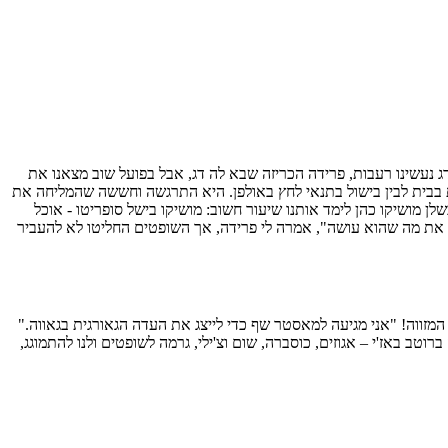
 נעשינו רעבות, פרידה הכריזה שבא לה דג, אבל בפועל שוב מצאנו את
צות בבית לבין בישול בתנאי לחץ באולפן. היא התרגשה וחששה שהמליחה את
שלן מושיקו כהן לימד אותנו שיעור חשוב: מושיקו בישל סופריטו - אוכל
הב את מה שהוא עושה", אמרה לי פרידה, אך השופטים החליטו לא להעביר
אולפן שמחה וטובת לב. היא הביאה איתה את כל המזווה! "אני מגיעה למאסטר שף כדי לייצג את העדה הגאורגית בגאווה."
וטב באז'י – אגוזים, כוסברה, שום וצ'ילי, גרמה לשופטים ולנו להתמוגג,