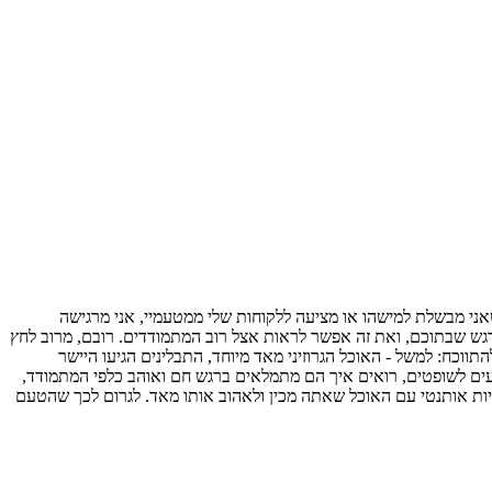
ני מבשלת למישהו או מציעה ללקוחות שלי ממטעמיי, אני מרגישה
גש שבתוכם, ואת זה אפשר לראות אצל רוב המתמודדים. רובם, מרוב לחץ
וכח: למשל - האוכל הגרוזיני מאד מיוחד, התבלינים הגיעו היישר
ים לשופטים, רואים איך הם מתמלאים ברגש חם ואוהב כלפי המתמודד,
יות אותנטי עם האוכל שאתה מכין ולאהוב אותו מאד. לגרום לכך שהטעם