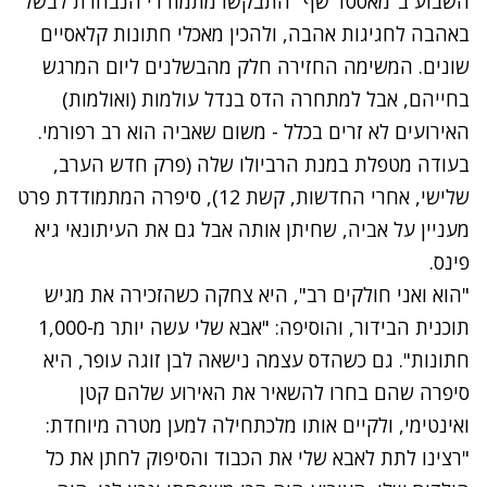
השבוע ב"מאסטר שף" התבקשו מתמודדי הנבחרת לבשל
באהבה לחגיגות אהבה, ולהכין מאכלי חתונות קלאסיים
שונים. המשימה החזירה חלק מהבשלנים ליום המרגש
בחייהם, אבל למתחרה הדס בנדל עולמות (ואולמות)
האירועים לא זרים בכלל - משום שאביה הוא רב רפורמי.
בעודה מטפלת במנת הרביולו שלה (פרק חדש הערב,
שלישי, אחרי החדשות, קשת 12), סיפרה המתמודדת פרט
מעניין על אביה, שחיתן אותה אבל גם את העיתונאי גיא
פינס.
"הוא ואני חולקים רב", היא צחקה כשהזכירה את מגיש
תוכנית הבידור, והוסיפה: "אבא שלי עשה יותר מ-1,000
חתונות". גם כשהדס עצמה נישאה לבן זוגה עופר, היא
סיפרה שהם בחרו להשאיר את האירוע שלהם קטן
ואינטימי, ולקיים אותו מלכתחילה למען מטרה מיוחדת:
"רצינו לתת לאבא שלי את הכבוד והסיפוק לחתן את כל