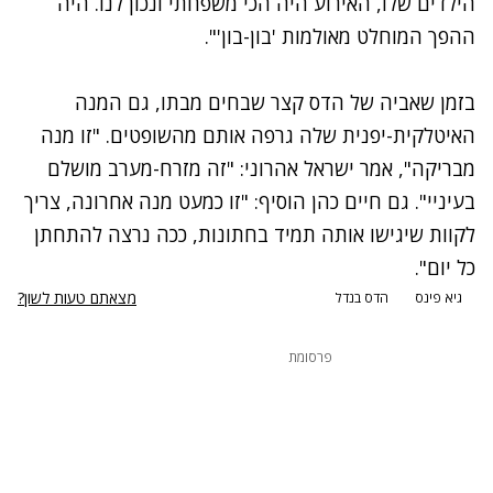
הילדים שלו, האירוע היה הכי משפחתי ונכון לנו. היה
ההפך המוחלט מאולמות 'בון-בון'".
נתקלנו בבעיה
בזמן שאביה של הדס קצר שבחים מבתו, גם המנה
נסה שוב
האיטלקית-יפנית שלה גרפה אותם מהשופטים. "זו מנה
מבריקה", אמר ישראל אהרוני: "זה מזרח-מערב מושלם
בעיניי". גם חיים כהן הוסיף: "זו כמעט מנה אחרונה, צריך
לקוות שיגישו אותה תמיד בחתונות, ככה נרצה להתחתן
כל יום".
מצאתם טעות לשון?
גיא פינס
הדס בנדל
פרסומת