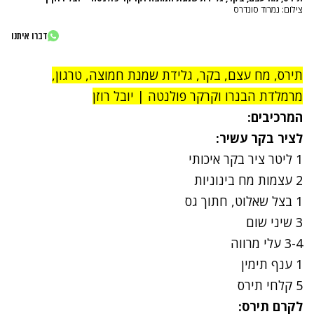
צילום: נמרוד סונדרס
דברו איתנו
תירס, מח עצם, בקר, גלידת שמנת חמוצה, טרגון,
מרמלדת הבנרו וקרקר פולנטה | יובל רוזן
המרכיבים:
לציר בקר עשיר:
1
ליטר ציר בקר איכותי
2
עצמות מח בינוניות
1
בצל
שאלוט, חתוך גס
3
שיני שום
4
-
3
עלי מרווה
1
ענף תימין
5 קלחי תירס
לקרם תירס: