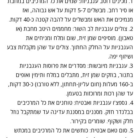
1. מכינים רוטב עגבניות: שמים את כל המרכיבים במחבת
או סיר רחב. מבשלים 5-7 דקות על אש גבוהה, ואז
מנמיכים את האש ומבשלים על להבה קטנה כ-40 דקות.
2. צולים עגבניות לב השור: מחממים היטב מחבת (או
טאבון). מוסיפים שמן זית, שום ומלח ומניחים את
העגבניות על החלק החתוך. צולים עד שהן מקבלות צבע
ושיזוף יפה.
3. עגבניות מיובשות: מסדרים את פרוסות העגבניות
בתנור, בוזקים שמן זית, מתבלים במלח ותימין ואופים
ב-160 מעלות (חום עליון-תחתון, ללא טורבו) כ-30 דקות,
עד שהן רכות ומרוכזות בטעמן.
4. גספצ'ו עגבניות ואבטיח: טוחנים את כל המרכיבים
בבלנדר חזק. מסננים במסננת עדינה עד שמתקבל נוזל
חלק ושקוף. שומרים בקירור.
5. סום טאם אבטיח: כותשים את כל המרכיבים במכתש