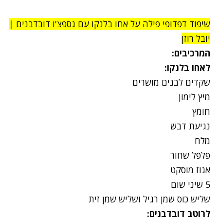
שיפוד דפדופי פילה על אחו בלנקו עם גספצ'ו דובדבנים |
יובל רוזן
המרכיבים:
לאחו בלנקו:
שקדים לבנים מושרים
מיץ לימון
חומץ
נגיעת דבש
מלח
פלפל שחור
אגוז מוסקט
5 שיני שום
שליש כוס שמן רגיל ושליש שמן זית
לרוטב דובדבנים: