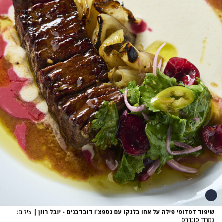
שיפוד דפדופי פילה על אחו בלנקו עם גספצ'ו דובדבנים - יובל רוזן
|
צילום:
נמרוד סונדרס