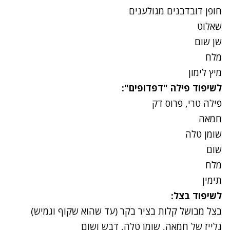
חופן דובדבנים מגולענים
שאלוט
שן שום
מלח
מיץ לימון
לשיפוד פילה "דפדופים":
פילה טרי, פרוס דק
חמאה
שומן טלה
שום
מלח
תימין
לשיפוד בצל:
בצל מבושל קלות בציר בקר (עד שהוא שקוף וגמיש)
גלייז של חמאה, שומן טלה, דבש ושום