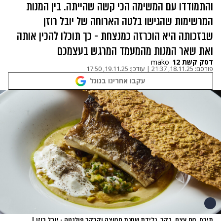
והתמודדו עם המשימה הכי קשה שהייתה. בין המנות
המרשימות שהגישו בלטה הארוחה של יובל רוזן
שבזכותה היא הוכרזה כמנצחת - כך תוכלו להכין אותה
ואת שאר המנות מהמעמד המרגש בעצמכם
דסק קשת 12
mako
פורסם:
18.11.25, 21:37
|
עודכן:
19.11.25, 17:50
עקבו אחרינו בגוגל
תירס, מח עצם, בקר, גלידת שמנת חמוצה וקרקר פולנטה - יובל רוזן
|