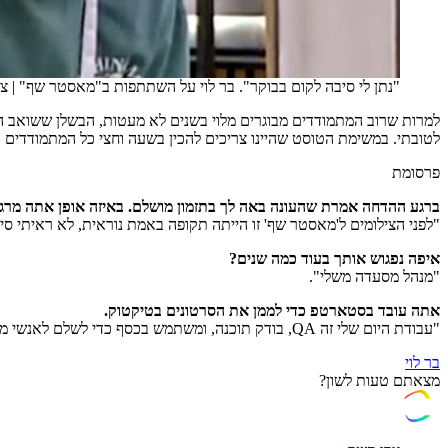
"נתן לי סיבה לקום בבוקר". בר לוי על השתתפות ב"מאסטר שף"
|
צי
למרות שרוב המתמודדים מבוגרים מלוי בשנים לא מעטות, הבשלן ששואב הש
לטובתי. במשימת הטוסט שהיינו צריכים להכין בשעה וחצי כל המתמודדים
פרסומת
ברגע ההדחה אמרת שהעונה באה לך בתזמון מושלם. באיזה אופן אתה מרגי
"לפני הצילומים ל'מאסטר שף' זו הייתה תקופה באמת נוראית, לא ראיתי סיבה
איפה נפגוש אותך בעוד כמה שנים?
"מנהל מסעדה משלי".
אתה עובד בסטארטפ כדי לממן את הסרטונים בטיקטוק.
"עבודת היום שלי זה QA, בודק תוכנה, ומשתמש בכסף כדי לשלם לאנשי מקצוע שמסייעים לי בסרטונים לטיקטוק. מתכונים מפוצצים ויזואלית, סרטוני תוכן שאני משחק בהם ושמעניינים את הצופים".
בר לוי
מצאתם טעות לשון?