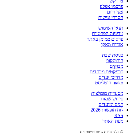
צרו קשר
פרסמו אצלנו
זמני היום
הסדרי נגישות
תנאי השימוש
מדיניות הפרטיות
פרסום ממומן באתר
אודות מאקו
כניסת שבת
הורוסקופ
מבזקים
פרויקטים מיוחדים
מדריכי יעדים
mako היטליסט
מסעדות מומלצות
פירוש שמות
חגים ומועדים
לוח חופשות 2026
RSS
מפת האתר
© כל הזכויות שמורות
שותפים