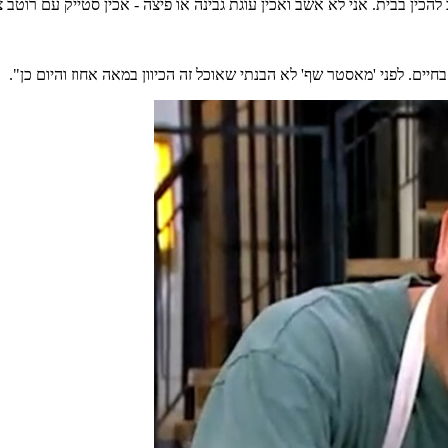
להכין בבית. אני לא אשב ואכין עוגת גבינה או פיצה - אכין סטייק עם רוטב צ
יים. לפני 'מאסטר שף' לא הבנתי שאוכל זה הכיוון במאה אחוז והיום כן".