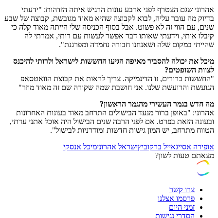
אהרוני שגם הצטרף לפני ארבע עונות הרגיש איתה הזדהות: "ידעתי
בדיוק מה עובר עליה, לבוא לקבוצה שהיא מאוד מגובשת, קבוצה של שבע
שנים, עם הווי זה לא פשוט. אבל בסוף הכניסה שלי הייתה מאוד קלה כי
קיבלו אותי, וידעתי שאותו דבר אפשר לעשות עם רותי, אמרתי לה
שהייתי במקום שלה ושאנחנו חבורה נחמדה ומפרגנת".
מיכל את יכולה להסביר מאיפה הגיעו החששות לישראל ולרותי להיכנס
לצוות השופטים?
"החששות ברורים, זו הדינמיקה. צריך לראות את קבוצת הוואטסאפ
הגועשת והרועשת שלנו. אני חושבת שמה שקורה שם זה מאוד מוזר"
מה חדש בגמר העשירי מהגמר הראשון?
אהרוני: "באופן ברור מנעד הבישולים התרחב מאוד בעונות האחרונות
ובעונה הזאת בפרט. אם לפני הרבה שנים הבישול היה אוכל אתני עדתי,
הטווח מתרחב, יש המון גישות חדשות ומודרניות לבישול".
אופירה אסייג
אייל ברקוביץ
ישראל אהרוני
מיכל אנסקי
מצאתם טעות לשון?
צרו קשר
פרסמו אצלנו
זמני היום
הסדרי נגישות