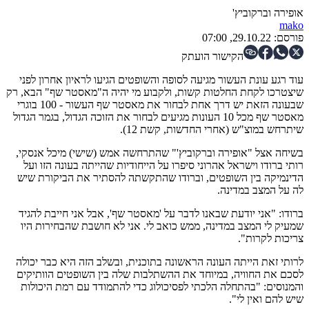
אופירה וברקוביץ'
mako
פורסם:
29.10.22, 07:00
הקישור הועתק
עוד רגע עונת העשור מגיעה לסופה והשופטים הגיעו לראיון אחרון לפני
שיצטרכו לקחת החלטות קשות, ולקבוע מי יהיה ה"מאסטר שף" הבא, רק
שבעונה הזאת יש דרך אחת לבחור את מאסטר שף העשור - 100 בוגרי
מאסטר שף מכל 10 העונות מגיעים לבחור את הזוכה הגדול, בגמר הגדול
שיתרחש במוצ"ש (אחרי החדשות, קשת 12).
בשיחה אצל "אופירה וברקוביץ'" שהתרחשה אמש (שישי) מיכל אנסקי,
רותי ברודו וישראל אהרוני סיפרו על הייחודיות שהייתה בעונה הזו ועל
הדינמיקה בין השופטים, וברודו שהתקשתה להסתיר את הביקורת שיש
לה על המצב במדינה.
ברודו: "אני יודעת שבאנו לדבר על 'מאסטר שף', אבל אני חייבת להגיד
שמעיק לי המצב במדינה, ממש כואב לי. אני לא חושבת שהבחירות היו
צריכות לקרות".
לרותי זאת הייתה העונה הראשונה בתוכנית, ובשלב הזה היא כבר יכולה
לסכם את החוויה, במיוחד את ההשתלבות שלה בין השופטים הוותיקים
והמנוסים: "בהתחלה הלכתי לפסיכולוג כדי להתמודד עם רמת היכולות
שיש להם ואין לי".