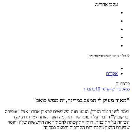
עקבו אחרינו:
© כל הזכויות שמורות
שותפים
אקו"ם
פרסומת
מאסטר שף
עונה 10
כתבות
"מאוד מעיק לי המצב במדינה, זה ממש כואב"
יממה לפני הגמר הגדול, הגיעו צוות השופטים לראיון אחרון אצל "אופירה
וברקוביץ'" ודיברו על העונה שהייתה ומה הופך אותה למיוחדת. לצד
השיחה על התוכנית, רותי התקשתה להסתיר את החששות שלה וחוסר
שביעות הרצון מהבחירות הקרובות והמצב במדינה