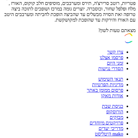
פטריות, רוטב סרירצ'ה, תירס ומערבבים, מוסיפים חלב קוקוס, האורז ,
מלח ופלפל שחור, וכוסברה. יוצרים גומה במרכז ושופכים לתוכה ביצה
טרופה ואת הסויה מבשלים עד שהביצה הופכת לחביתה ומערבבים היטב
עם האורז והירקות עד שהופכת למקושקשת.
מצאתם טעות לשון?
צרו קשר
פרסמו אצלנו
זמני היום
הסדרי נגישות
תנאי השימוש
מדיניות הפרטיות
פרסום ממומן באתר
אודות מאקו
כניסת שבת
הורוסקופ
מבזקים
פרויקטים מיוחדים
מדריכי יעדים
mako היטליסט