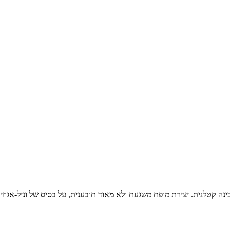
נה קטלנית. יצירת מופת משגעת ולא מאוד תובענית, על בסיס של וניל-אגוזי