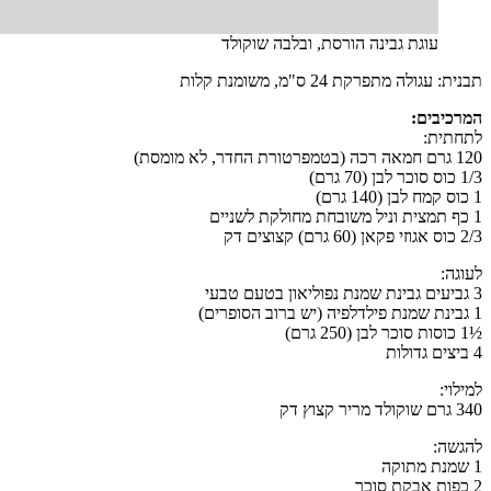
עוגת גבינה הורסת, ובלבה שוקולד
תבנית
: עגולה מתפרקת 24 ס"מ, משומנת קלות
המרכיבים:
לתחתית:
120 גרם חמאה רכה (בטמפרטורת החדר, לא מומסת)
1/3 כוס סוכר לבן (70 גרם)
1 כוס קמח לבן (140 גרם)
1 כף תמצית וניל משובחת מחולקת לשניים
2/3 כוס אגוזי פקאן (60 גרם) קצוצים דק
לעוגה:
3 גביעים גבינת שמנת נפוליאון בטעם טבעי
1 גבינת שמנת פילדלפיה (יש ברוב הסופרים)
½1 כוסות סוכר לבן (250 גרם)
4 ביצים גדולות
למילוי:
340 גרם שוקולד מריר קצוץ דק
להגשה:
1 שמנת מתוקה
2 כפות אבקת סוכר