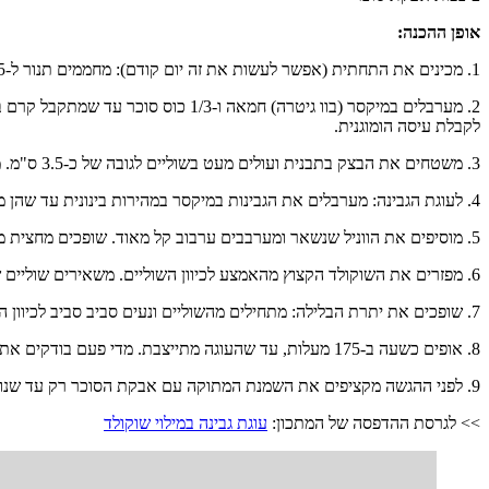
אופן ההכנה:
1. מכינים את התחתית (אפשר לעשות את זה יום קודם): מחממים תנור ל-175 מעלות.
2. מערבלים במיקסר (בוו גיטרה) חמא
לקבלת עיסה הומוגנית.
3. משטחים את הבצק בתבנית ועולים מעט בשוליים לגובה של כ-3.5 ס"מ. מהדקים היטב בעזרת הידיים, ומכניסים לתנור לכ-15 דקות, עד הזהבה. מצננים. אם מכינים יום לפני – מכסים בניילון נצמד ושומרים בתנור הסגור.
4. לעוגת הגבינה: מערבלים את הגבינות במיקסר במהירות בינונית עד שהן מתאחדות, ומוסיפים בהדרגה את הסוכר. מוסיפים את הביצים אחת אחרי השנייה (בכל פעם מחכים שהביצה הקודמת תיטמע לחלוטין).
5. מוסיפים את הווניל שנשאר ומערבבים ערבוב קל מאוד. שופכים מחצית מבלילת הגבינה על התחתית האפויה המצוננת.
6. מפזרים את השוקולד הקצוץ מהאמצע לכיוון השוליים. משאירים שוליים של 2 ס"מ ללא שוקולד.
7. שופכים את יתרת הבלילה: מתחילים מהשוליים ונעים סביב סביב לכיוון המרכז (כך נדאג ששולי העוגה יישארו של גבינה בלבד).
8. אופים כשעה ב-175 מעלות, עד שהעוגה מתייצבת. מדי פעם בודקים את מצבה. מצננים ושומרים במקרר.
9. לפני ההגשה מקציפים את השמנת המתוקה עם אבקת הסוכר רק עד שנוצרת קציפה רכה. מחממים כל פרוסה 10 שניות במיקרו ומגישים עם שתי כפות קצפת.
>> לגרסת ההדפסה של המתכון:
עוגת גבינה במילוי שוקולד