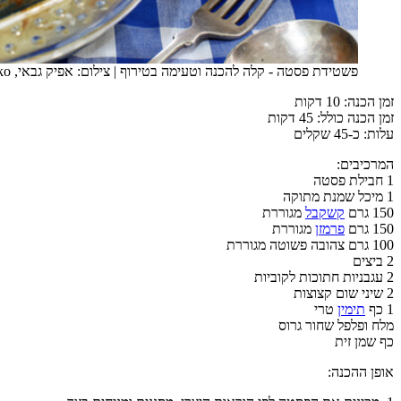
פשטידת פסטה - קלה להכנה וטעימה בטירוף
|
צילום: אפיק גבאי, mako אוכל
זמן הכנה: 10 דקות
זמן הכנה כולל: 45 דקות
עלות: כ-45 שקלים
המרכיבים:
1 חבילת פסטה
1 מיכל שמנת מתוקה
150 גרם
קשקבל
מגוררת
150 גרם
פרמזן
מגוררת
100 גרם צהובה פשוטה מגוררת
2 ביצים
2 עגבניות חתוכות לקוביות
2 שיני שום קצוצות
1 כף
תימין
טרי
מלח ופלפל שחור גרוס
כף שמן זית
אופן ההכנה: