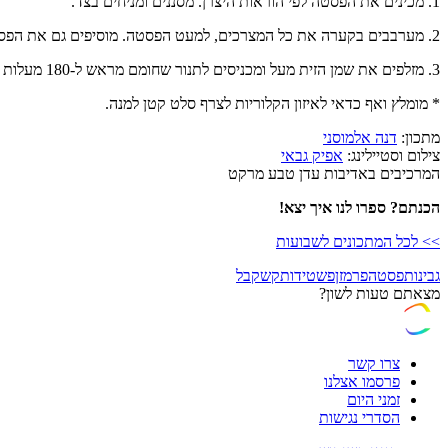
1. מכינים את הפסטה לפי הוראות היצרן. מסננים ומניחים בצד.
2. מערבבים בקערה את כל המצרכים, למעט הפסטה. מוסיפים גם את הפסטה, מערבבים ומעבירים לתבנית פיירקס.
3. מזלפים את שמן הזית מעל ומכניסים לתנור שחומם מראש ל-180 מעלות למשך 35 דקות.
* מומלץ ואף כדאי לאיזון הקלוריות לצרף סלט קטן למנה.
מתכון:
דנה אלמוסני
צילום וסטיילינג:
אפיק גבאי
המרכיבים באדיבות עדן טבע מרקט
הכנתם? ספרו לנו איך יצא!
>> לכל המתכונים לשבועות
גבינות
פסטה
פרמזן
פשטידות
קשקבל
מצאתם טעות לשון?
צרו קשר
פרסמו אצלנו
זמני היום
הסדרי נגישות