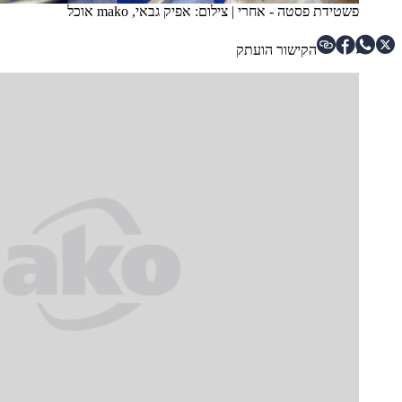
פשטידת פסטה - אחרי
|
צילום: אפיק גבאי, mako אוכל
הקישור הועתק