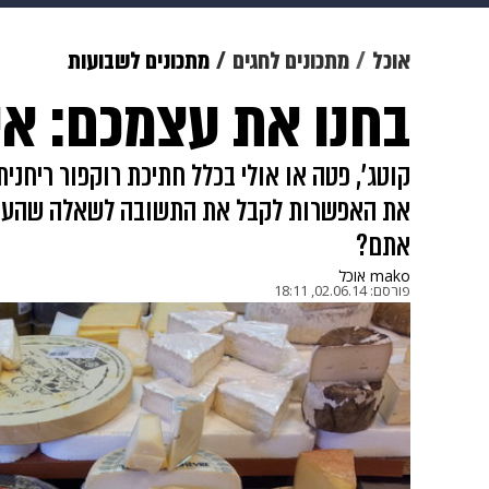
מוזיקה
תרבות
צבא וביטחון
אוכל
מתכונים לחגים
מתכונים לשבועות
בחנו את עצמכם: אי
דיגיטל
גאווה
ויוה
משפט
קוטג', פטה או אולי בכלל חתיכת רוקפור ריחנ
את האפשרות לקבל את התשובה לשאלה שהעסיק
אתם?
mako אוכל
פורסם:
02.06.14, 18:11