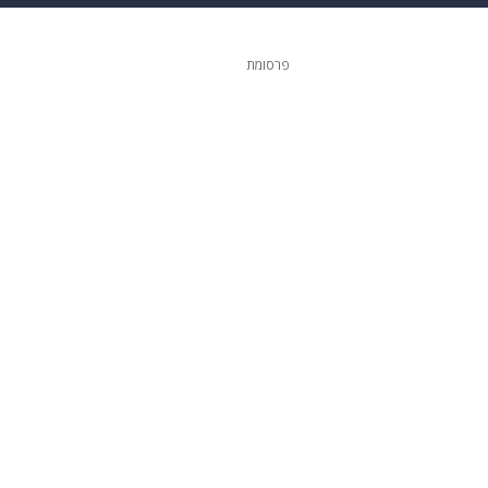
 הבית
אופנה
פרסומת