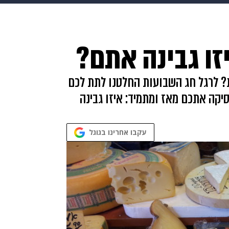
makoZ
בריאות
HIX
ספורט
כסף
הורים
עיצוב
זו גבינה אתם?
תשעה חודשים
מתכונים
פרויקטים מיוחדים
ית? לרגל חג השבועות החלטנו לתת לכם
ה אתכם מאז ומתמיד: איזו גבינה
עקבו אחרינו בגוגל