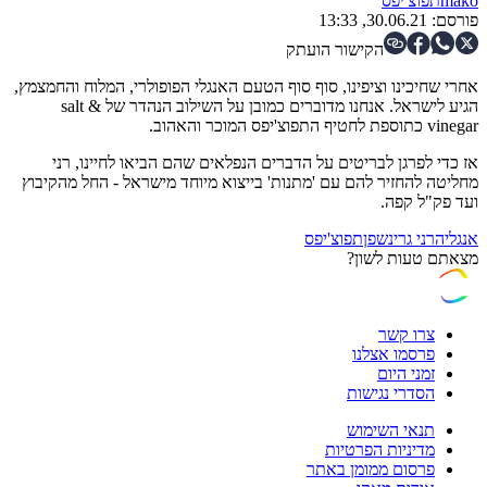
mako
תפוצ'יפס
פורסם:
30.06.21, 13:33
הקישור הועתק
אחרי שחיכינו וציפינו, סוף סוף הטעם האנגלי הפופולרי, המלוח והחמצמץ,
הגיע לישראל. אנחנו מדוברים כמובן על השילוב הנהדר של salt &
vinegar כתוספת לחטיף התפוצ'יפס המוכר והאהוב.
אז כדי לפרגן לבריטים על הדברים הנפלאים שהם הביאו לחיינו, רני
מחליטה להחזיר להם עם 'מתנות' בייצוא מיוחד מישראל - החל מהקיבוץ
ועד פק"ל קפה.
אנגליה
רני גרינשפן
תפוצ'יפס
מצאתם טעות לשון?
צרו קשר
פרסמו אצלנו
זמני היום
הסדרי נגישות
תנאי השימוש
מדיניות הפרטיות
פרסום ממומן באתר