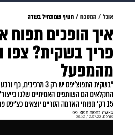
מוזיקה
תרבות
צבא וביטחון
אוכל
המטבח
חטיף שמתחיל בשדה
איך הופכים תפוח א
דיגיטל
גאווה
ויוה
משפט
פריך בשקית? צפו ור
מהמפעל
"בשקית התפוצ'יפס יש רק 3 
החקלאים הם השותפים האמיתיים שלנו בייצור"
15 דק' תפוחי האדמה הטריים יוצאים כצ'יפס פריך וטעים
mako
בחסות תפוצ'יפס
פורסם:
12.07.22, 08:52