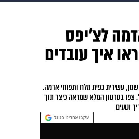
makoZ
בריאות
HIX
ספורט
כסף
הורים
עיצוב
דמה לצ'יפס
תשעה חודשים
מתכונים
פרויקטים מיוחדים
או איך עובדים
מרכיבים, כף ורבע שמן, עשירית כפית מלח ותפוחי אדמה.
. צפו בסרטון המלא שמראה כיצד תוך
עקבו אחרינו בגוגל