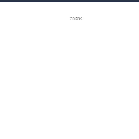
 הבית
אופנה
פרסומת