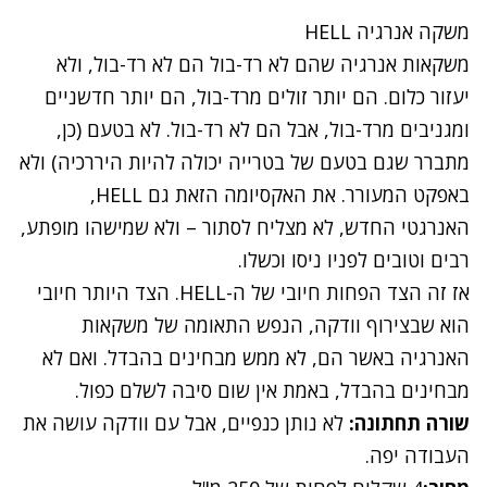
משקה אנרגיה HELL
משקאות אנרגיה שהם לא רד-בול הם לא רד-בול, ולא
יעזור כלום. הם יותר זולים מרד-בול, הם יותר חדשניים
ומגניבים מרד-בול, אבל הם לא רד-בול. לא בטעם (כן,
מתברר שגם בטעם של בטרייה יכולה להיות היררכיה) ולא
באפקט המעורר. את האקסיומה הזאת גם HELL,
האנרגטי החדש, לא מצליח לסתור – ולא שמישהו מופתע,
רבים וטובים לפניו ניסו וכשלו.
אז זה הצד הפחות חיובי של ה-HELL. הצד היותר חיובי
הוא שבצירוף וודקה, הנפש התאומה של משקאות
האנרגיה באשר הם, לא ממש מבחינים בהבדל. ואם לא
מבחינים בהבדל, באמת אין שום סיבה לשלם כפול.
שורה תחתונה:
לא נותן כנפיים, אבל עם וודקה עושה את
העבודה יפה.