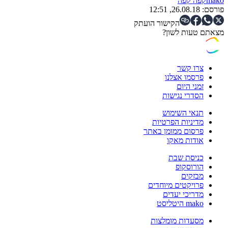
mako
קפה קפה
פורסם:
26.08.18, 12:51
הקישור הועתק
מצאתם טעות לשון?
צרו קשר
פרסמו אצלנו
זמני היום
הסדרי נגישות
תנאי השימוש
מדיניות הפרטיות
פרסום ממומן באתר
אודות מאקו
כניסת שבת
הורוסקופ
מבזקים
פרויקטים מיוחדים
מדריכי יעדים
mako היטליסט
מסעדות מומלצות