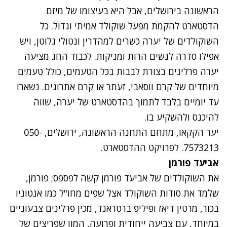
הראשונה בירושלים, אבל היא בעיצומו של מיזם
הדסטארט להקמת מפעל שוקולד אמיתי וגדול. כל
השוקולדים של יערה כשרים למהדרין ונטולי גלוטן, ויש
אפילו סדרה לנשים הרות ומניקות. לכבוד החג מציעה
יערה פרלינים בצורת לבבות בכל הטעמים, כולל טעמים
מיוחדים של קרם ווסאבי, זעתר או קרם אתרוגים. נשארו
עד יומיים בלבד לתמוך בהדסטארט של יערה, שווה
להיכנס ולהשקיע בו.
יער הקקאו, מתחם התחנה הראשונה, ירושלים,
050-
7573213.
לפרויקט ההדסטארט
.
אביעד פורמן
את השוקולדים של אביעד פורמן קשה לפספס; פורמן,
שלמד את סודות השוקולד אצל שפים מחו"ל כמו אנטוניו
בכור, מרטין דיאז ופיליפ ברטראנד, מכין פרלינים צבעוניים
במיוחד, עם צביעה ייחודית ופרועה, המון שפריצים של