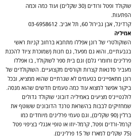
שוקולד ופטל ורודים (30 שקלים) ועוד כמה וכמה
הפתעות.
קרדינל, אבן גבירול 60, תל אביב. 03-6958612
אמיליה
השוקולטרי של רונן אפללו מתחבא ברחוב קניות ראשי
בגבעתיים, והוא גם מפעל, גם חנות (שמוכרת ציוד להכנת
פרלינים וחומרי גלם) וגם בית ספר לשוקולד, בו אפללו
מעביר סדנאות קצרות וקורסים מקצועיים. השוקולדים של
רונן מתאפיינים בטעמים לא שגרתיים שהוא ממציא, ובכל
ביקור אפשר למצוא עוד כמה טעמים חדשים שהוא מנסה.
לולנטיינ'ס מציעים באמיליה דובוני שוקולד גדולים
שמחזיקים לבבות בהשראת טרנד הדובונים ששוטף את
ברלין (90 שקלים), וגם טעמי פרלינים מיוחדים כמו
קרמל-ורדים ופטל, קרמל-יוזו או טופי אנגלי בציפוי פטל
(75 שקלים למארז של 15 פרלינים).