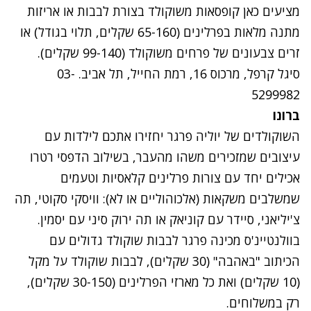
מציעים כאן קופסאות משוקולד בצורת לבבות או אריזות
מתנה מלאות בפרלינים (65-160 שקלים, תלוי בגודל) או
זרים צבעונים של פרחים משוקולד (99-140 שקלים).
סיגל קרפל, מרכוס 16, רמת החייל, תל אביב. 03-
5299982
נתקלנו בבעיה
ברונו
נסה שוב
השוקולדים של יוליה פרגר יחזירו אתכם לילדות עם
עיצובים שמזכירים משהו מהעבר, בשילוב הדפסי רטרו
אכילים יחד עם צורות פרלינים קלאסיות וטעמים
שמשלבים משקאות (אלכוהוליים או לא): וויסקי סקוטי, תה
צ'יליאני, סיידר עם קוניאק או תה ירוק סיני עם יסמין.
בוולנטיינ'ס מכינה פרגר לבבות שוקולד גדולים עם
הכיתוב "באהבה" (30 שקלים), לבבות שוקולד על מקל
(10 שקלים) ואת כל מארזי הפרלינים (30-150 שקלים),
רק במשלוחים.