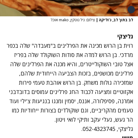
לב בתוך לב, ג'וליקה
|
צילום: גיל גוטקין, mako אוכל
גליצקי
רוית בן הרוש מכינה את הפרלינים ב"מעבדה" שלה בכפר
מרדכי. בן הרוש למדה את סודות השוקולד שלה בפריז
אצל טובי השוקולייטרים, והיא מכנה את הפרלינים שלה
פרלינים מכושפים, בזכות הצביעה הייחודית שלהם,
שמזכירה גולות משחק. בן הרוש אוהבת טעמי פירות
אקזוטיים ומציעה לכבוד החג פרלינים עמוסים בדובדבני
אמרנה, פסיפלורה, אננס, יסמין ומנגו בנגיעות צ'ילי ועוד
טעמים מהקריביים, וגם שוקולדים בצורות ייחודיות כמו
הר געש, נעלי עקב ותיקי לואי ויטון.
גליצקי, 052-4323745.
מישי