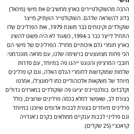
הרבה מהשוקולטיירים בארץ מחשיבים את מישי (מיכאל)
בלוג להשראה שלהם. השוקולטייר הווןתיק מייצר
שוקולדים וקינוחים כבר משנת 1979, ואת הפרלינים שלו
התחיל לייצר כבר ב-1994, כשעוד לא היה פשוט להשיג
בארץ חומרי גלם איכותיים מחו"ל. הפרלינים של מישי הם
הכי פחות מצועצעים ברשימה שלנו, עם מראה מונכרמטי.
חובבי המרציפן והנוגט ייהנו פה במיוחד, עם סדרות
שלמות שמוקדשות לחומרי הגלם האלה, וגם קו פרלינים
מיוחד של משקאות אלכוהוליים כמו לימונצ'לו, אמרטו
וקלבדוס. בוולנטיינ'ס יציעו פה שוקולדים במארזים גדולים
בצורת לב, שאפשר למלא בכמה פרלינים שרוצים, כולל
פרלינים מיוחדים בצורת לבבות אדומים שיוכנו במיוחד
וגם פרליני לבבות ענקיים ממולאים בקרם ג'אנדויה
קראנצ'י (25 שקלים).