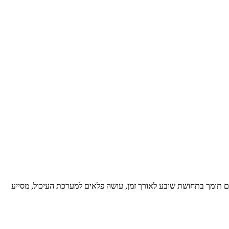
ו, ואם זה לא מספיק, הגלעין גם תומך בתחושת שובע לאורך זמן, עושה פלאים למערכת העיכול, מסייע