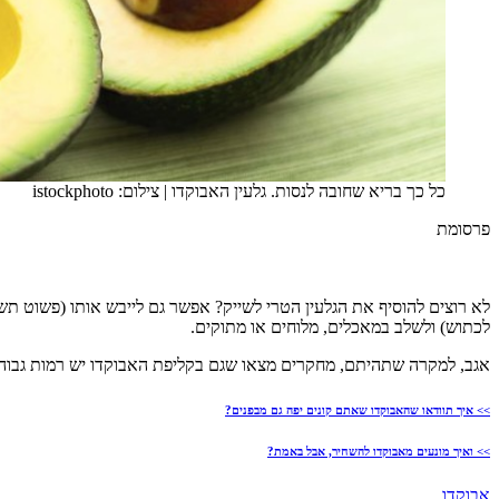
כל כך בריא שחובה לנסות. גלעין האבוקדו
|
צילום: istockphoto
פרסומת
לא רוצים להוסיף את הגלעין הטרי לשייק? אפשר גם לייבש אותו (פשוט ת
לכתוש) ולשלב במאכלים, מלוחים או מתוקים.
אגב, למקרה שתהיתם, מחקרים מצאו שגם בקליפת האבוקדו יש רמות גבוהות של
>> איך תוודאו שהאבוקדו שאתם קונים יפה גם מבפנים?
>> ואיך מונעים מאבוקדו להשחיר, אבל באמת?
אבוקדו