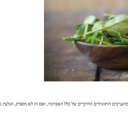
 של האבוקדו (שנמצא בתוך הגלעין) מכיל לבדו כ-70 אחוזים מהערכים התזונתיים החיוביים של כלל האבוקד