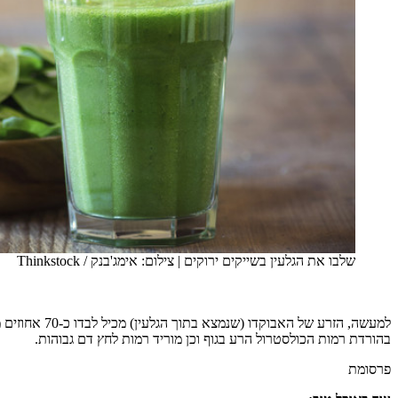
שלבו את הגלעין בשייקים ירוקים
|
צילום: אימג'בנק / Thinkstock
למעשה, הזרע
בהורדת רמות הכולסטרול הרע בגוף וכן מוריד רמות לחץ דם גבוהות.
פרסומת