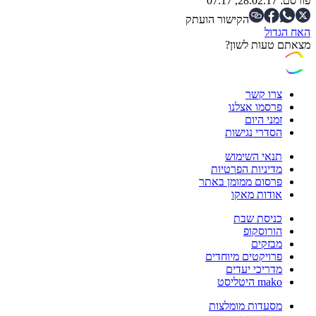
פורסם:
28.02.17, 07:17
הקישור הועתק
האח הגדול
מצאתם טעות לשון?
צרו קשר
פרסמו אצלנו
זמני היום
הסדרי נגישות
תנאי השימוש
מדיניות הפרטיות
פרסום ממומן באתר
אודות מאקו
כניסת שבת
הורוסקופ
מבזקים
פרויקטים מיוחדים
מדריכי יעדים
mako היטליסט
מסעדות מומלצות