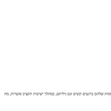
מות שלהם ברגעים קשים וגם גיליתם, במהלך ישיבות תקציב סוערות, מה