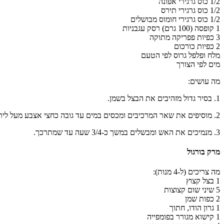
1/2 כוס גרגירי אפונה
1/2 כוס גרגירי תירס
1/2 כוס גרגירי חומוס מבושלים
1 קופסה (100 גרם) רסק עגבניות
3 כפיות פפריקה מתוקה
2 כפיות כורכום
מלח ופלפל גרוס לפי הטעם
מים לפי הצורך
מה עושים:
1. בסיר גדול מזהיבים את הבצל בשמן.
2. מוסיפים את שאר המרכיבים ומכסים במים עד גובה כחצי אצבע מעל לירקות. מביאים לרתיחה.
3. מנמיכים את האש ומבשלים במשך כ-3/4 שעה עד שמתרכך.
מרק בורגול
מה צריכים (ל-4 מנות):
1 בצל קצוץ
5 שיני שום קצוצות
2 כפות שמן
1 גרון הודו, חתוך
1 קישוא מגורר בפומפייה