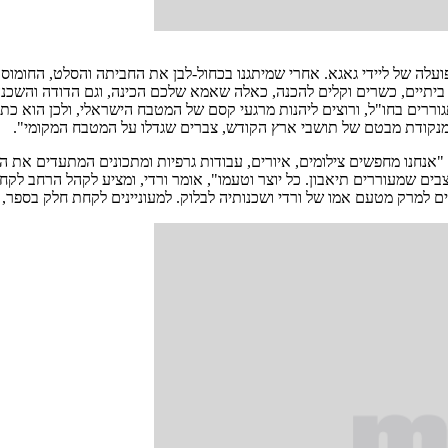
ועלה של ליידי גאגא. אחרי שמיתגנו בכחול-לבן את החביתה והסלט, החומו
 בישול המבוסס על מתכונים ביתיים, כשרים וקלים להכנה, כאלה שאמא שלכם הכינה, וגם ה
רים בחו"ל, ורוצים ליהנות מרגעי קסם של המטבח הישראלי, ולכן הוא כתוב
ת מנקודת מבטם של תושבי ארץ הקודש, צברים שגדלו על המטבח המקומי".
רדי עדיין בתהליך ליקוט החומרים, והספר אמור לצאת לאור במהלך 2012. "אנחנו מחפשים צילומים, איורים, עבוד
צבים שמעוררים תיאבון. כל יוצר וטעמו", אומר ורדי, ומציע לקהל הרחב ל