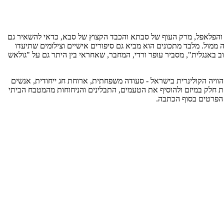
ס והפלאפל, מרק העוף של סבתא והכבד הקצוץ של סבא, כדאי להשאיר גם
דודה והשכנה ממול. מלבד מתכונים הוא מביא גם סיפורים אישיים וצילומים שתיעדו
 באנגלית", מסביר עופר ורדי, המחבר, שאחראי בין היתר גם על "גולאש
ות גרפיות ומתכונים המתעדים את ההוויה הקולינרית בישראל - סעודה משפחתית, ארוחת חג ייחודית, אנשים
קחת חלק במיזם ולהוסיף את הטעמים, התבלינים והניחוחות מהמטבח הביתי