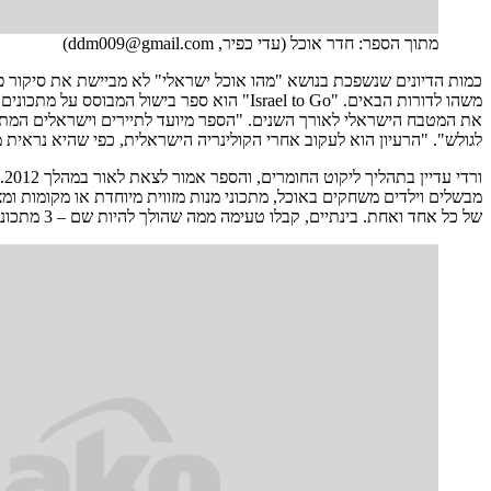
מתוך הספר: חדר אוכל (עדי כפיר, ddm009@gmail.com)
כמות הדיונים שנשפכת בנושא "מהו אוכל ישראלי" לא מביישת את סיקור פ
משהו לדורות הבאים. "Israel to Go" הוא ספר
את המטבח הישראלי לאורך השנים. "הספר מיועד לתיירים וישראלים המתגור
לגולש". "הרעיון הוא לעקוב אחרי הקולינריה הישראלית, כפי שהיא נראי
ו
מבשלים וילדים משחקים באוכל, מתכוני מנות מזווית מיוחדת או מקומות ומ
של כל אחד ואחת. בינתיים, קבלו טעימה ממה שהולך להיות שם – 3 מתכונים למרק מטעם אמו של ורדי ושכנותיה לבלוק. למעוניינים לקחת חלק בספר, הפרטים בסוף הכתבה.