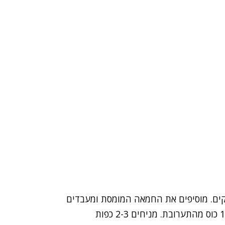
דקים. מוסיפים את החמאה המומסת ומעבדים
מעט, עד שמתקבלים פירורים לחים. שומרים בצד 1/2 כוס מהתערובת. מניחים 2-3 כפות