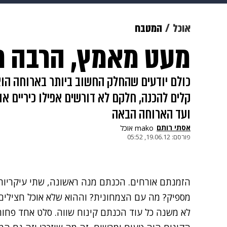
מוזיקה
תרבות
צבא וביטחון
אוכל
המטבח
מעט מאמץ, הרבה רושם: 4 
דיגיטל
גאווה
ויוה
משפט
קלים להכנה, חלקם לא דורשים אפילו כיריים או
ועד הארוחה הבאה
אסתי רותם
mako אוכל
פורסם:
19.06.12, 05:52
הזמנתם אורחים. הכנתם מנה ראשונה, שתי עיקריות
מספיק? מה עם הצמחונית? וההוא שלא אוכל חצילים? א
לא משנה כל עוד הכנתם קינוח שווה. סלט אחד פחות או