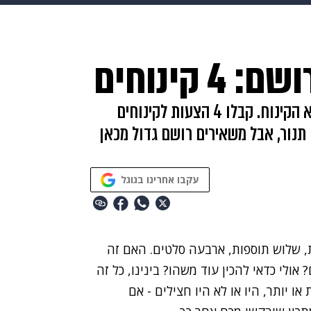
makoZ
בריאות
HIX
ספורט
כסף
הורים
עיצוב
קינוחים
תשעה חודשים
מתכונים
פרויקטים מיוחדים
כולם יודעים שהחלק החשוב ביותר בארוחה הוא הקינוח. קבלו 4 הצעות לקינוחים
 תנור, אבל משאירים רושם גדול מכאן
עקבו אחרינו בגוגל
, שלוש תוספות, ארבעה סלטים. האם זה
ולי כדאי להכין עוד משהו? בינינו, כל זה
 יותר, היו או לא היו חצילים - אם