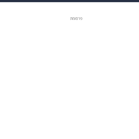
 הבית
אופנה
פרסומת