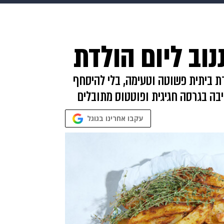
makoZ
בריאות
HIX
ספורט
כסף
הורים
עיצוב
נוב ליום הולדת
תשעה חודשים
מתכונים
פרויקטים מיוחדים
דת ביתית פשוטה וטעימה, בלי להיסחף
יבה בגרסה חגיגית ופוטטוס מתובלים
עקבו אחרינו בגוגל