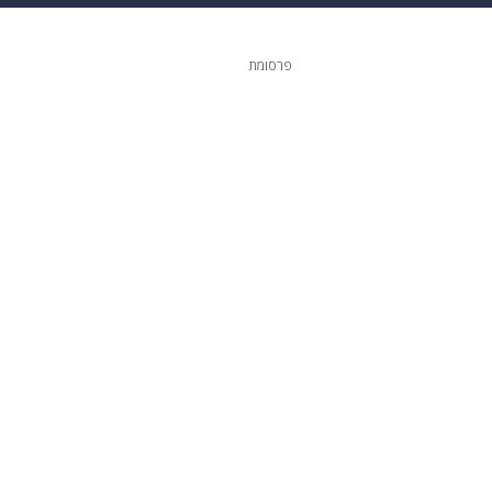
 הבית
אופנה
פרסומת