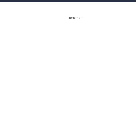
 הבית
אופנה
פרסומת