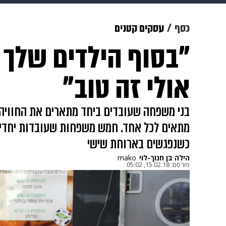
מוזיקה
תרבות
צבא וביטחון
כסף
עסקים קטנים
"בסוף הילדים שלך 
דיגיטל
גאווה
ויוה
משפט
אולי זה טוב"
בני משפחה שעובדים ביחד מתארים את החוויה 
מתאים לכל אחד. חמש משפחות שעובדות יחדיו,
כשנפגשים בארוחת שישי
הילה בן חנוך-לוי
mako
פורסם:
15.02.18, 05:02