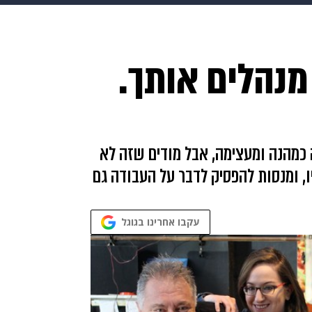
makoZ
בריאות
HIX
ספורט
כסף
הורים
עיצוב
מנהלים אותך.
תשעה חודשים
מתכונים
פרויקטים מיוחדים
כמהנה ומעצימה, אבל מודים שזה לא
 ומנסות להפסיק לדבר על העבודה גם
עקבו אחרינו בגוגל