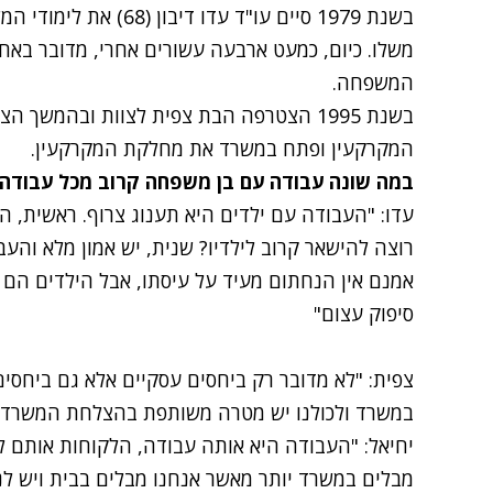
בשנת 1979 סיים עו"ד עדו דיבון (68) את לימודי המשפטים והחליט לקפוץ למים ולהקים
משלו
. כיום, כמעט ארבעה עשורים אחרי, מדובר באח
המשפחה.
בשנת 1995 הצטרפה הבת צפית לצוות ובהמשך
המקרקעין ופתח במשרד את מחלקת המקרקעין.
במה שונה עבודה עם בן משפחה קרוב מכל עבודה
עדו: "העבודה עם ילדים היא תענוג צרוף. ראשית, ה
רוצה להישאר קרוב לילדיו? שנית, יש אמון מלא והע
אמנם אין הנחתום מעיד על עיסתו, אבל הילדים הם ב
סיפוק עצום"
צפית: "לא מדובר רק ביחסים עסקיים אלא גם ביחס
במשרד ולכולנו יש מטרה משותפת בהצלחת המשרד.
יחיאל: "העבודה היא אותה עבודה, הלקוחות אותם לק
מבלים במשרד יותר מאשר אנחנו מבלים בבית ויש ל