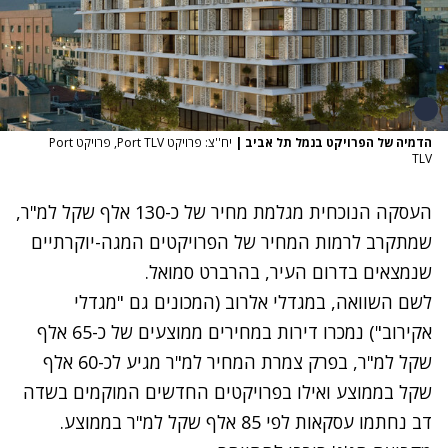
הדמיה של הפרויקט בנמל תל אביב
|
יח''צ: פרויקט Port TLV, פרויקט Port
TLV
העסקה הנוכחית מגלמת מחיר של כ-130 אלף שקל למ"ר,
שמתקרב לרמות המחיר של הפרויקטים המגה-יוקרתיים
שנמצאים בדרום העיר, בהרברט סמואל.
לשם השוואה, במגדלי אלרוב (המכונים גם "מגדלי
אקירוב") נמכרו דירות במחירים ממוצעים של כ-65 אלף
שקל למ"ר, בפרק צמרת המחיר למ"ר מגיע לכ-60 אלף
שקל בממוצע ואילו בפרויקטים החדשים המוקמים בשדה
דב נחתמו עסקאות לפי 85 אלף שקל למ"ר בממוצע.