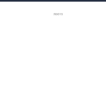
ופנה
דיגיטל
פרסומת