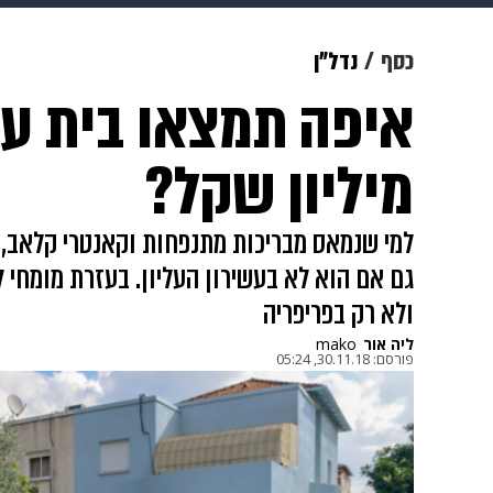
תרבות
צבא וביטחון
makoZ
כסף
נדל"ן
גאווה
ויוה
משפט
תשעה חוד
מיליון שקל?
למי שנמאס מבריכות מתנפחות וקאנטרי קלאב, 
גם אם הוא לא בעשירון העליון. בעזרת מומחי 
ולא רק בפריפריה
ליה אור
mako
פורסם:
30.11.18, 05:24