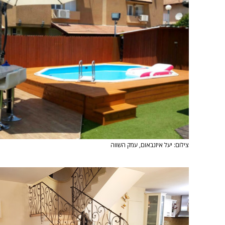
צילום: יעל איזנבאום, עמק השווה