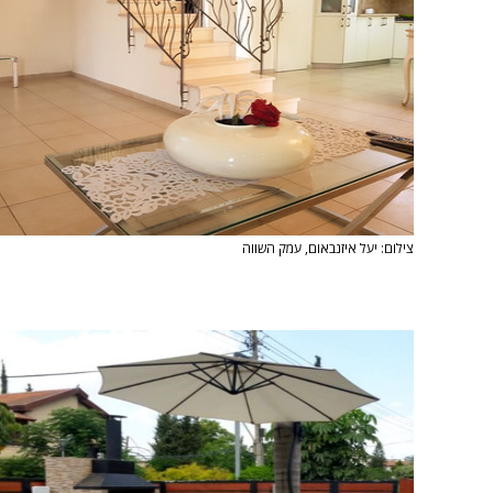
צילום: יעל איזנבאום, עמק השווה