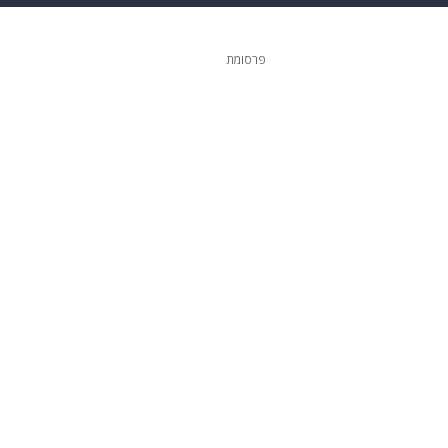
 הבית
אופנה
פרסומת