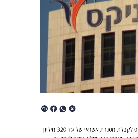
חברת הנדל"ן ענב חתמה על הסכם מימון עם הפניקס לקבלת מסגרת אשראי של עד 320 מיליון