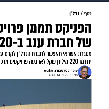
מוזיקה
תרבות
צבא וביטחון
כסף
נדל"ן
הפניקס תממן פרויקט
דיגיטל
גאווה
ויוה
משפט
של חברת ענב ב-320 מיליון שקל
מסגרת אשראי תאפשר לחברת הנדל"ן לקדם עשרו
יוזרמו 220 מיליון שקל לארבעה פרויקטים מרכזיים
עופר פטרסבורג
mako
פורסם:
14.09.25, 06:41