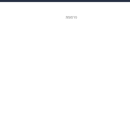
גיטל
גאווה
פרסומת