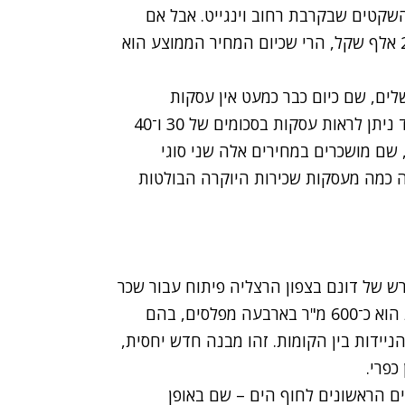
שקטים שבקרבת רחוב וינגייט. אבל אם
בעבר הצלחנו להשכיר נכסים בסכומים של יותר מ־25 אלף שקל, הרי שכיום המחיר הממוצע הוא
לים, שם כיום כבר כמעט אין עסקות
השכרה ביותר מ־20 אלף שקל. השוק היחידי שבו עוד ניתן לראות עסקות בסכומים של 30 ו־40
 שם מושכרים במחירים אלה שני סוגי
נה כמה מעסקות שכירות היוקרה הבולטות
רש של דונם בצפון הרצליה פיתוח עבור שכר
דירה חודשי של 60 אלף שקל. שטחו הבנוי של הבית הוא כ־600 מ"ר בארבעה מפלסים, בהם
יידות בין הקומות. זהו מבנה חדש יחסית,
כפרי.
וים הראשונים לחוף הים – שם באופן