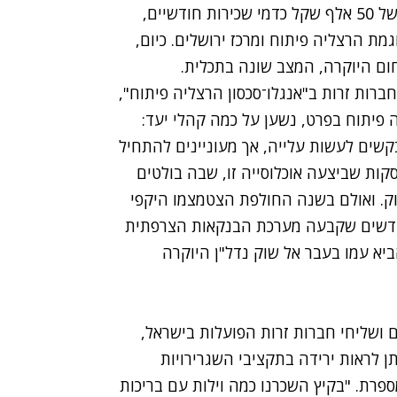
שנים עוד ניתן היה להצביע על עסקות רבות בגובה של 50 אלף שקל כדמי שכירות חודשיים,
מת הרצליה פיתוח ומרכז ירושלים. כיום,
חברות זרות ב"אנגלו־סכסון הרצליה פיתוח",
 פיתוח בפרט, נשען על כמה קהלי יעד:
שים לעשות עלייה, אך מעוניינים להתחיל
ות שביצעה אוכלוסייה זו, שבה בולטים
וק. ואולם בשנה החולפת הצטמצמו היקפי
חדשים שקבעה מערכת הבנקאות הצרפתית
א עמו בעבר אל שוק נדל"ן היוקרה
 ושליחי חברות זרות הפועלות בישראל,
תן לראות ירידה בתקציבי השגרירויות
ספרת. "בקיץ השכרנו כמה וילות עם בריכות