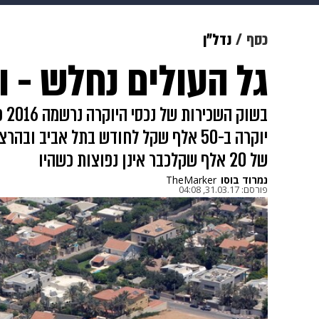
צבא וביטחון
makoZ
בריאות
כסף
נדל"ן
גל העולים נחלש - ו
ויוה
משפט
תשעה חודשים
מ
בשו
יוקרה ב-50 אלף שקל לחודש בתל אביב וב
של 20 אלף שקלכבר אינן נפוצות כשהיו
נמרוד בוסו
TheMarker
פורסם:
31.03.17, 04:08