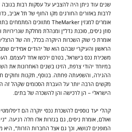
לרבות באזורים החורגים מקו החוף של תל אביב, כדוג
אומרים למגזין TheMarker מתווכים המתמחים בתחום היוקרה, המצב שונה בתכלית.
סוזן ניסים, סוכנת נדל"ן ומנהלת מחלקת שגרירויות ו
אומרת כי שוק השכרות היוקרה בכלל, וזה של הרצליה
הראשון והעיקרי שבהם הוא של יהודים אמידים שמבק
משכירת נכס בישראל, בטרם ירכשו אחד לעצמם. העסק
במיוחד יהודי צרפת, הזינו בשנים האחרונות את הש
ההגירה, והשפעתה פחתה. בנוסף, תקנות וחוקים 
מקשים הרבה יותר על העברת הסכומים שקהל זה הבי
הישראלי – הן לרכישה והן להשכרה של בתים.
קהלי יעד נוספים להשכרת נכסי יוקרה הם דיפלומטים
ואולם, אומרת ניסים, גם בגזרות אלו חלה רגיעה. "ני
המופנים לנושא, וכך גם אצל החברות הזרות", היא מ