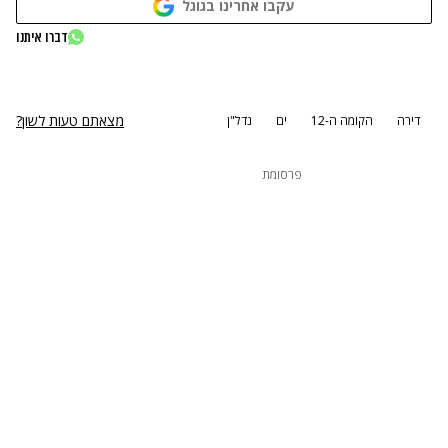
עקבו אחרינו בגוגל
נתקלנו בבעיה
דברו איתנו
נסה שוב
מצאתם טעות לשון?
דירה
הקומה ה-12
ים
נדל"ן
פרסומת