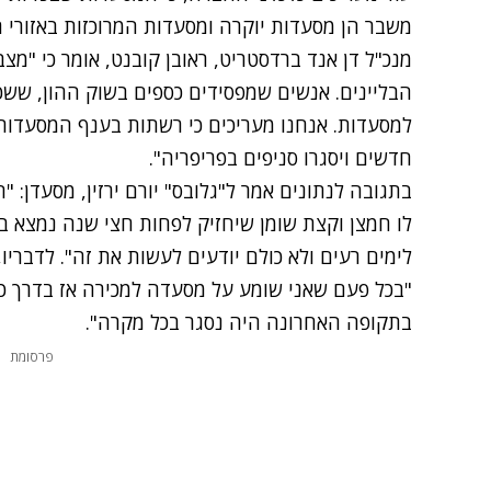
משבר הן מסעדות יוקרה ומסעדות המרוכזות באזורי 
מנכ"ל דן אנד ברדסטריט, ראובן קובנט, אומר כי "מ
הבליינים. אנשים שמפסידים כספים בשוק ההון, ששכ
למסעדות. אנחנו מעריכים כי רשתות בענף המסעדות 
חדשים ויסגרו סניפים בפריפריה".
בתגובה לנתונים אמר ל"גלובס" יורם ירזין, מסעדן: "
לו חמצן וקצת שומן שיחזיק לפחות חצי שנה נמצא ב
לימים רעים ולא כולם יודעים לעשות את זה". לדברי
"בכל פעם שאני שומע על מסעדה למכירה אז בדרך כ
בתקופה האחרונה היה נסגר בכל מקרה".
פרסומת