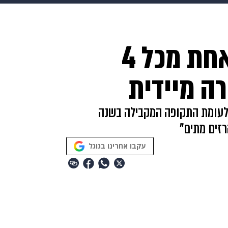
בריאות
HIX
ספורט
כסף
הורים
עיצוב הבית
א
דן אנד ברדסטריט: אחת מכל 4
שים
מתכונים
פרויקטים מיוחדים
ה מיידית
יון ענף המסעדות ירד השנה בכ-20%-30% לעומת התקופה המקבילה בשנה
רזים מתים"
עקבו אחרינו בגוגל