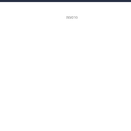
ופנה
דיגיטל
פרסומת