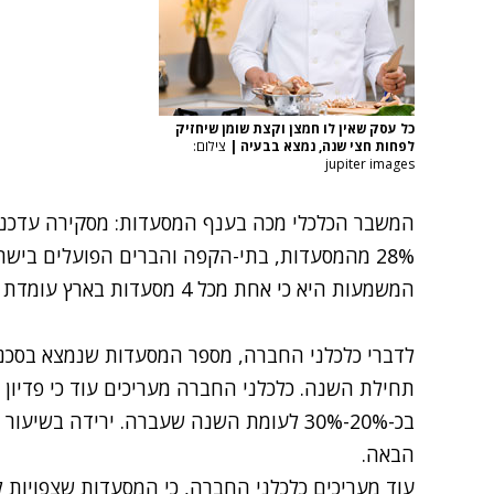
כל עסק שאין לו חמצן וקצת שומן שיחזיק
לפחות חצי שנה, נמצא בבעיה
|
צילום:
jupiter images
המשבר הכלכלי מכה בענף המסעדות: מסקירה עדכנית 
28% מהמסעדות, בתי-הקפה והברים הפועלים בישר
המשמעות היא כי אחת מכל 4 מסעדות בארץ עומדת על סף סגירה.
תחילת השנה. כלכלני החברה מעריכים עוד כי פדיון
בכ-20%-30% לעומת השנה שעברה. ירידה בש
הבאה.
עוד מעריכים כלכלני החברה, כי המסעדות שצפויות