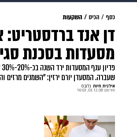
תרבות
צבא וביטחון
makoZ
כסף
הכיס
השקעות
גאווה
ויוה
משפט
תשעה חוד
מסעדות בסכנת סגיר
פד
שעברה. המסעדן יורם ירזין: "השמנים מרזים וה
אילנית חיות
גלובס
פורסם:
03.12.08, 16:03