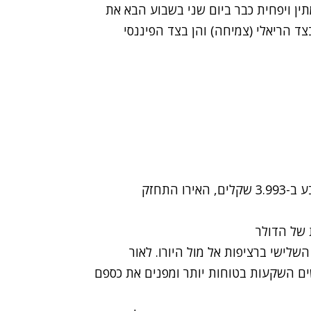
מתין ויפחית כבר ביום שני בשבוע הבא את
צד הריאלי (צמיחה) והן בצד הפיננסי
זירת המט"ח: הדולר ירד ב-0.721% ושערו היציג נקבע ב-3.993 שקלים, האירו התחזק
 של הדולר
לישי ברציפות אל מול היורו. לאור
ם השקעות בטוחות יותר ומפנים את כספם