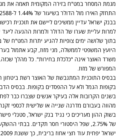
מגמת המסחר במט"ח בזירה המקומית תאמה את מגמ
התחזק האירו מול הדולר בשיעור של 1.44% ל-1.2588 דולר לאירו.
למרות עליית שערו של הדולר ולמרות ההגעה ליעד 
בתוך שלושה ימים צופיות להגיע יתרות המט"ח של בנק ישראל ל-10
היועץ המשפטי לממשלה, מני מזוז, קבע אתמול בערב 
משרד האוצר אינה "כלכלת בחירות". כל מהלך שכזה,
המפורש של מזוז.
בבסיס התוכנית המתגבשת של האוצר רשת ביטחון 
בקופות הגמל ולא על ההפסדים בקופות. בבסיס הדבר
בשנים הקרובות אלה בעיקר אנשים שצברו כבר לפח
מהווה בעבורם מדרגה שנייה או שלישית לכספי זקנה
בשוק ההון מעריכים כי נגיד בנק ישראל, סטנלי פישר
י