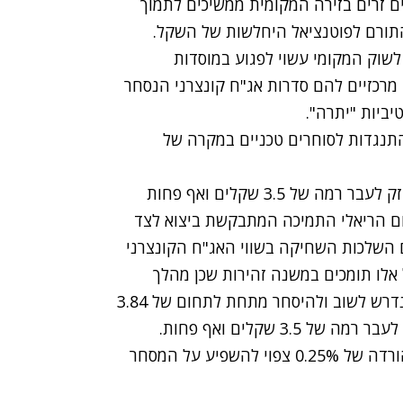
ם זרים בזירה המקומית ממשיכים לתמוך
התורם לפוטנציאל היחלשות של השקל.
שוק המקומי עשוי לפגוע במוסדות
 מרכזיים להם סדרות אג"ח קונצרני הנסחר
יביות "יתרה".
כעת רמת התנגדות לסוחרים טכניים במקרה של
בראיה לטווח ארוך לדעתנו עשוי השקל לשוב ולהתחזק לעבר רמה של 3.5 שקלים ואף פחות
ום הריאלי התמיכה המתבקשת ביצוא לצד
 השלכות השחיקה בשווי האג"ח הקונצרני
 אלו תומכים במשנה זהירות שכן מהלך
ההיחלשות של השקל טרם בא לידי מיצוי וכי הדולר נדרש לשוב ולהיסחר מתחת לתחום של 3.84
כלל פורקס: שינוי של הריבית היום מעל או מתחת להורדה של 0.25% צפוי להשפיע על המסחר