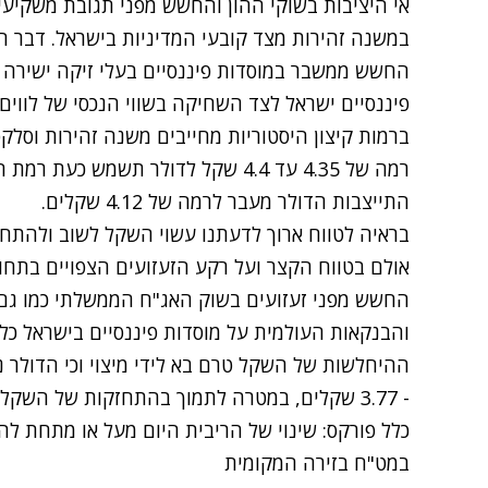
אי היציבות בשוקי ההון והחשש מפני תגובת משקיעי
במשנה זהירות מצד קובעי המדיניות בישראל. דבר 
החשש ממשבר במוסדות פיננסיים בעלי זיקה ישירה ל
פיננסיים ישראל לצד השחיקה בשווי הנכסי של לווים
ברמות קיצון היסטוריות מחייבים משנה זהירות וסלקט
רמה של 4.35 עד 4.4 שקל לדולר תשמש 
התייצבות הדולר מעבר לרמה של 4.12 שקלים.
אולם בטווח הקצר ועל רקע הזעזועים הצפויים בתח
החשש מפני זעזועים בשוק האג"ח הממשלתי כמו גם
והבנקאות העולמית על מוסדות פיננסיים בישראל כל
- 3.77 שקלים, במטרה לתמוך בהתחזקות של השקל לעבר רמה של 3.5 שקלים ואף פחות.
במט"ח בזירה המקומית