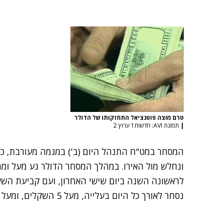
טרם מוצה פוטנציאל התחזקותו של הדולר
|
תמונת AVI: חדשות1 ערוץ 2
המסחר במט"ח התנהל היום (ב') במגמה מעורבת, כ
לראשונה השנה ביום שישי האחרון, ועם קביעת השער
נסחר לאורך כל היום בעלייה, מעל 5 השקלים, ומעל רמה זו גם נקבע שערו היציג.