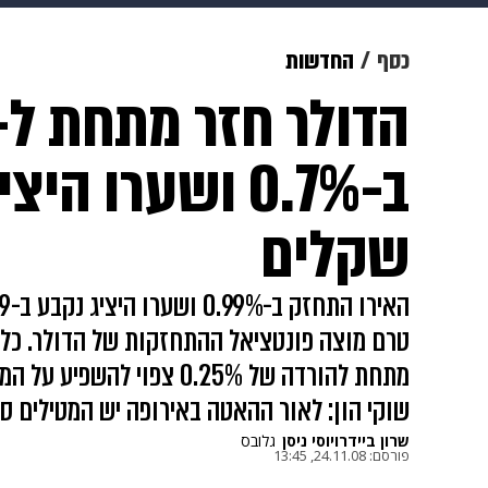
תרבות
צבא וביטחון
makoZ
כסף
החדשות
גאווה
ויוה
משפט
תשעה חוד
שקלים
טרם מוצה פונטציאל ההתחזקות של הדולר. כלל 
מתחת להורדה של 0.25% צפוי
שוקי הון: לאור ההאטה באירופה יש המטילים ס
שרון ביידר
ו
יוסי ניסן
גלובס
פורסם:
24.11.08, 13:45