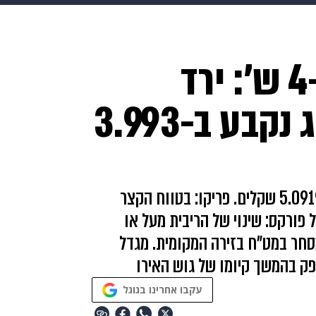
בריאות
HIX
ספורט
כסף
הורים
עיצוב הבית
א
הדולר חזר מתחת ל-4 ש': ירד
שים
מתכונים
פרויקטים מיוחדים
ב-0.7% ושערו היציג נקבע ב-3.993
האירו התחזק ב-0.99% ושערו היציג נקבע ב-5.0919 שקלים. פריקו: בטווח הקצר
פורקס: שינוי של הריבית מעל או
 להשפיע על המסחר במט"ח בזירה המקומית. מגדל
פק בהמשך קיומו של גוש האירו
עקבו אחרינו בגוגל