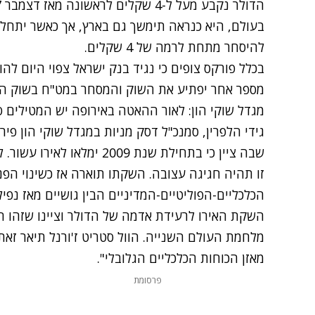
בעולם, היא כנראה תימשך גם בארץ, אך כאשר יתחל ה
להיסחר מתחת לרמה של 4 שקלים.
מספר אחר יפתיע את השוק והמסחר במט"ח בשוק המ
מגדל שוקי הון: לאור ההאטה באירופה יש המטילים ס
גידי הלפרין, סמנכ"ל דסק מניות במגדל שוקי הון פי
שבה ציין כי בתחילת שנת 2009
זו תהיה חגיגה עצובה. השקתו תוארה אז כשינוי הפנ
הכלכליים-הפוליטיים-המדיניים הבין גושיים מאז נפי
השקת האירו לרעידת אדמה של הדולר וציינו שזהו ה
מלחמת העולם השנייה. הוול סטריט ז'ורנל תיאר זאת 
מאזן הכוחות הכלכליים הגלובלי".
פרסומת