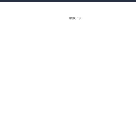
ופנה
דיגיטל
פרסומת