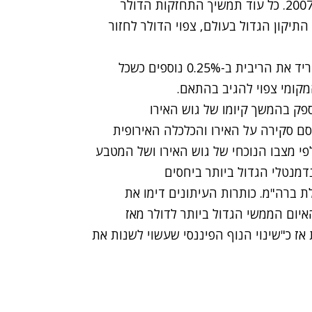
הדולר נקבע מעל ל-4 שקלים לראשונה מאז דצמבר 2007. כל עוד תמשיך התחזקות הדולר
תיקון הגדול בעולם, צפוי הדולר לחזור
בכלל פורקס צופים כי נגיד בנק ישראל צפוי היום להוריד את הריבית ב-0.25% נוספים כשכל
קומי צפוי להגיב בהתאם.
פק בהמשך קיומו של גוש האירו
רסם סקירה על האירו והכלכלה האירופית
 ימלאו לאירו עשור. לפי מצבו הנוכחי של גוש האירו ושל המטבע
דמנטלי הגדול ביותר ביחסים
לת ברה"מ. כותרות העיתונים דימו את
איום הממשי הגדול ביותר לדולר מאז
אז כ"שינוי הנוף הפיננסי שעשוי לשנות את