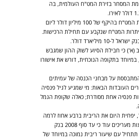
ת המסחר בזירת המט"ח העולמית, בה
בבנק ישראל עדיין ממשיכים ליישם את תוכנית רכישת המט"ח בהיקף של 100 מיליון דולר ליום
יתרות המט"ח שנקבע עם תחילת הרכישות.
 מיליארד דולר.
(א') כי חבילת הסיוע לשוק ההון שמגבש
 במיוחד בתקופה הנוכחית, דורש את אישורו
המתבססת על מבחני הכנסה של עמיתים
ים העובדות הבאות: מי שמגיע לגיל פנסיה
ות פנסיה אחת מסודרת; כאלה שקופת הגמל
.
, יפחית היום את הריבית ברבע אחוז לרמה
של 2.75%, שפל היסטורי חסר תקדים. בבתי ההשקעות מעריכים עוד כי עד סוף 2008 בנק
שראל יפחית עוד חצי אחוז בריבית, כך ששנת 2009 תתחיל עם שיעור ריבית נמוכה במיוחד של